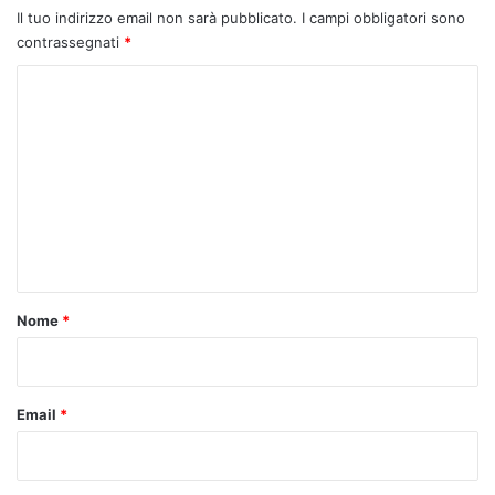
Il tuo indirizzo email non sarà pubblicato.
I campi obbligatori sono
contrassegnati
*
C
o
m
m
e
n
t
o
Nome
*
*
Email
*