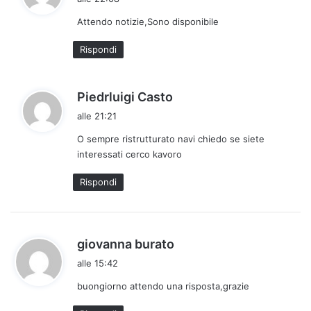
d
Attendo notizie,Sono disponibile
e
t
Rispondi
t
o
:
h
Piedrluigi Casto
a
alle 21:21
d
O sempre ristrutturato navi chiedo se siete
e
interessati cerco kavoro
t
t
Rispondi
o
:
h
giovanna burato
a
alle 15:42
d
buongiorno attendo una risposta,grazie
e
t