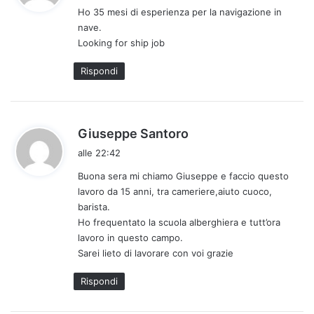
Ho 35 mesi di esperienza per la navigazione in
e
nave.
t
Looking for ship job
t
o
Rispondi
:
h
Giuseppe Santoro
a
alle 22:42
d
Buona sera mi chiamo Giuseppe e faccio questo
e
lavoro da 15 anni, tra cameriere,aiuto cuoco,
t
barista.
t
Ho frequentato la scuola alberghiera e tutt’ora
o
lavoro in questo campo.
:
Sarei lieto di lavorare con voi grazie
Rispondi