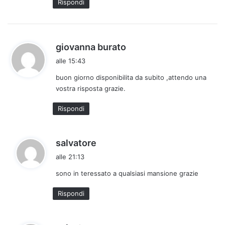
Rispondi
t
o
:
h
giovanna burato
a
alle 15:43
d
buon giorno disponibilita da subito ,attendo una
e
vostra risposta grazie.
t
t
Rispondi
o
:
h
salvatore
a
alle 21:13
d
sono in teressato a qualsiasi mansione grazie
e
t
Rispondi
t
o
: