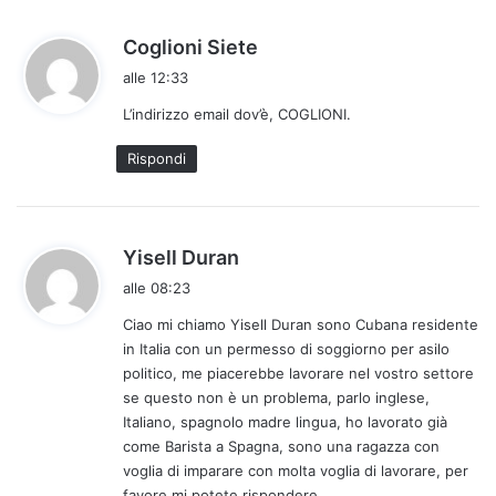
h
Coglioni Siete
a
alle 12:33
d
L’indirizzo email dov’è, COGLIONI.
e
t
Rispondi
t
o
:
h
Yisell Duran
a
alle 08:23
d
Ciao mi chiamo Yisell Duran sono Cubana residente
e
in Italia con un permesso di soggiorno per asilo
t
politico, me piacerebbe lavorare nel vostro settore
t
se questo non è un problema, parlo inglese,
o
Italiano, spagnolo madre lingua, ho lavorato già
:
come Barista a Spagna, sono una ragazza con
voglia di imparare con molta voglia di lavorare, per
favore mi potete rispondere