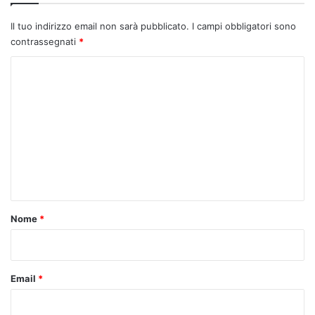
Il tuo indirizzo email non sarà pubblicato.
I campi obbligatori sono
contrassegnati
*
C
o
m
m
e
n
t
o
Nome
*
*
Email
*