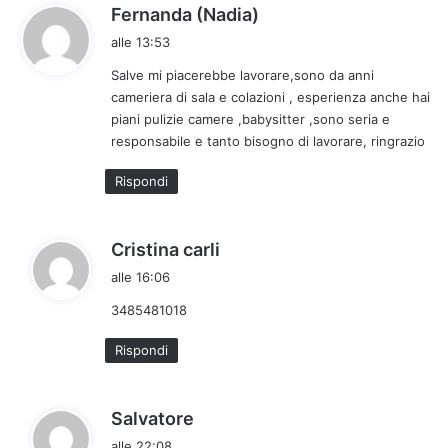
h
Fernanda (Nadia)
a
alle 13:53
d
Salve mi piacerebbe lavorare,sono da anni
e
cameriera di sala e colazioni , esperienza anche hai
t
piani pulizie camere ,babysitter ,sono seria e
t
responsabile e tanto bisogno di lavorare, ringrazio
o
:
Rispondi
h
Cristina carli
a
alle 16:06
d
3485481018
e
t
Rispondi
t
o
:
h
Salvatore
a
alle 22:08