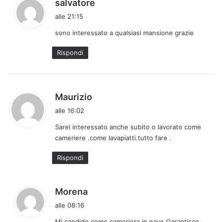
h
salvatore
a
alle 21:15
d
sono interessato a qualsiasi mansione grazie
e
t
Rispondi
t
o
:
h
Maurizio
a
alle 16:02
d
Sarei interessato anche subito o lavorato come
e
cameriere .come lavapiatti.tutto fare .
t
t
Rispondi
o
:
h
Morena
a
alle 08:16
d
Mi candido come cameriera in nave.Garantisco