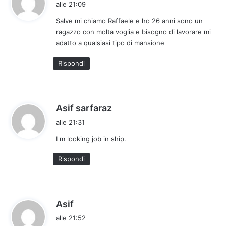
alle 21:09
d
Salve mi chiamo Raffaele e ho 26 anni sono un
e
ragazzo con molta voglia e bisogno di lavorare mi
t
adatto a qualsiasi tipo di mansione
t
o
Rispondi
:
h
Asif sarfaraz
a
alle 21:31
d
I m looking job in ship.
e
t
Rispondi
t
o
:
h
Asif
a
alle 21:52
d