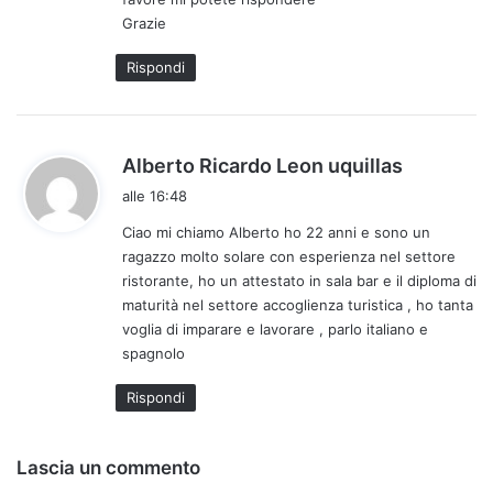
Grazie
Rispondi
h
Alberto Ricardo Leon uquillas
a
alle 16:48
d
Ciao mi chiamo Alberto ho 22 anni e sono un
e
ragazzo molto solare con esperienza nel settore
t
ristorante, ho un attestato in sala bar e il diploma di
t
maturità nel settore accoglienza turistica , ho tanta
o
voglia di imparare e lavorare , parlo italiano e
:
spagnolo
Rispondi
Lascia un commento