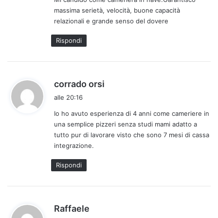
e
massima serietà, velocità, buone capacità
t
relazionali e grande senso del dovere
t
o
Rispondi
:
h
corrado orsi
a
alle 20:16
d
Io ho avuto esperienza di 4 anni come cameriere in
e
una semplice pizzeri senza studi mami adatto a
t
tutto pur di lavorare visto che sono 7 mesi di cassa
t
integrazione.
o
:
Rispondi
h
Raffaele
a