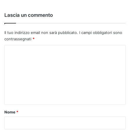
Lascia un commento
Il tuo indirizzo email non sarà pubblicato.
I campi obbligatori sono
contrassegnati
*
C
o
m
m
e
n
t
o
Nome
*
*