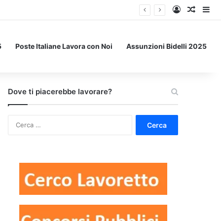
Accedi
Un art
Bar
5
Poste Italiane Lavora con Noi
Assunzioni Bidelli 2025
Dove ti piacerebbe lavorare?
Ricerca
per: