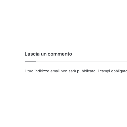
Lascia un commento
Il tuo indirizzo email non sarà pubblicato.
I campi obbligat
C
o
m
m
e
n