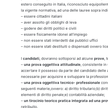
estero conseguito in Italia, riconosciuto equipollen
la vigente normativa, ad una delle lauree sopra indi
– essere cittadini italiani
– aver assolto gli obblighi di leva
– godere dei diritti politici e civili
– essere fisicamente idonei all’impiego
– non essere stati interdetti dai pubblici uffici
– non essere stati destituiti o dispensati ovvero li
I
candidati,
dovranno sottoporsi ad alcune
prove,
t
–
una prova oggettiva attitudinale
, consistente in 
accertare il possesso da parte del candidato delle a
necessarie per acquisire e sviluppare la professiona
–
una prova oggettiva tecnico- professionale
cons
seguenti materie,ovvero: a) diritto tributario;b) diri
elementi di diritto penale;e) contabilità aziendale;
–
un tirocinio teorico pratica integrata ad una prov
retribuito.