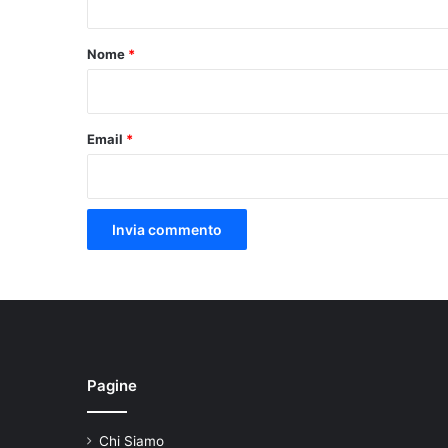
t
o
Nome
*
*
Email
*
Pagine
Chi Siamo