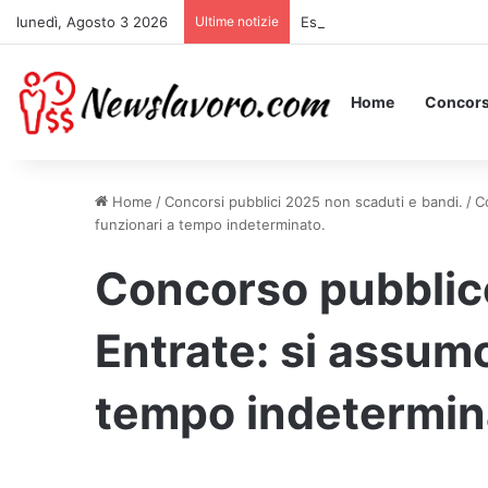
lunedì, Agosto 3 2026
Ultime notizie
Essere Pagati per Stare a L
Home
Concors
Home
/
Concorsi pubblici 2025 non scaduti e bandi.
/
C
funzionari a tempo indeterminato.
Concorso pubblic
Entrate: si assum
tempo indetermin