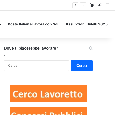
Accedi
Un art
Bar
5
Poste Italiane Lavora con Noi
Assunzioni Bidelli 2025
Dove ti piacerebbe lavorare?
Ricerca
per: