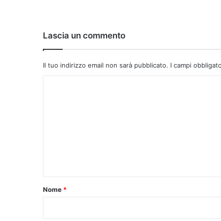
Lascia un commento
Il tuo indirizzo email non sarà pubblicato.
I campi obbligat
C
o
m
m
e
n
t
o
Nome
*
*