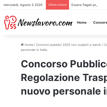
mercoledì, Agosto 5 2026
Ultime notizie
Essere Pagati per Stare 
Home
Concors
Home
/
Concorsi pubblici 2025 non scaduti e bandi.
/
C
personale in Italia.
Concorso Pubblic
Regolazione Trasp
nuovo personale in