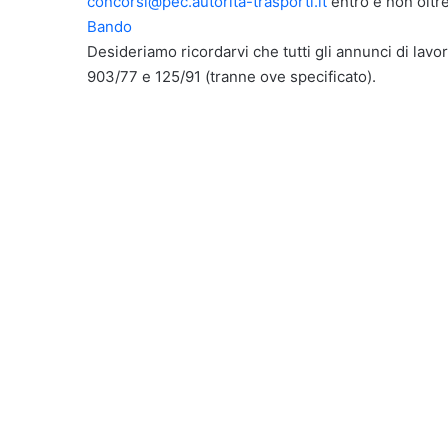
concorsi@pec.autorita-trasporti.it
entro e non oltre
Bando
Desideriamo ricordarvi che tutti gli annunci di lavor
903/77 e 125/91 (tranne ove specificato).