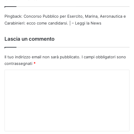
Pingback:
Concorso Pubblico per Esercito, Marina, Aeronautica e
Carabinieri: ecco come candidarsi. | – Leggi la News
Lascia un commento
Il tuo indirizzo email non sarà pubblicato.
I campi obbligatori sono
contrassegnati
*
C
o
m
m
e
n
t