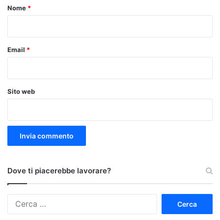
o
Nome
*
*
Email
*
Sito web
Dove ti piacerebbe lavorare?
Ricerca
per: