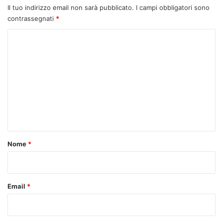
Il tuo indirizzo email non sarà pubblicato.
I campi obbligatori sono
contrassegnati
*
C
o
m
m
e
n
t
o
Nome
*
*
Email
*