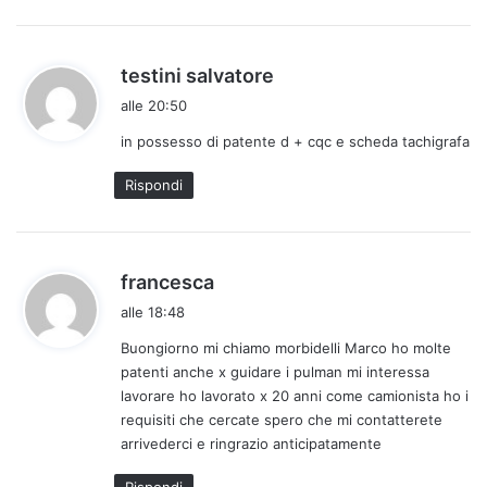
o
:
h
testini salvatore
a
alle 20:50
d
in possesso di patente d + cqc e scheda tachigrafa
e
t
Rispondi
t
o
:
h
francesca
a
alle 18:48
d
Buongiorno mi chiamo morbidelli Marco ho molte
e
patenti anche x guidare i pulman mi interessa
t
lavorare ho lavorato x 20 anni come camionista ho i
t
requisiti che cercate spero che mi contatterete
o
arrivederci e ringrazio anticipatamente
:
Rispondi