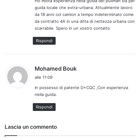
Ho molta esperienza nella guida dei pullman sia per
t
guida locale che extra-urbana. Attualmente lavoro
o
da 18 anni col camion a tempo indeterminato come
:
da contratto 4A in una ditta di nettezza urbana con
scarrabile. Spero in un vostro contatto
Rispondi
h
Mohamed Bouk
a
alle 11:09
d
In possesso di patente D+CQC ,Con esperienza
e
nella guida.
t
t
Rispondi
o
:
Lascia un commento