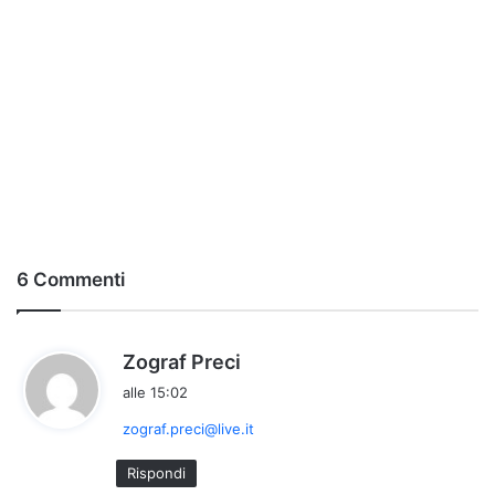
6 Commenti
h
Zograf Preci
a
alle 15:02
d
zograf.preci@live.it
e
t
Rispondi
t