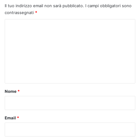
Il tuo indirizzo email non sarà pubblicato.
I campi obbligatori sono
contrassegnati
*
C
o
m
m
e
n
t
o
Nome
*
*
Email
*