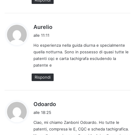
h
Aurelio
a
alle 11:11
d
Ho esperienza nella guida diurna e specialmente
e
quella notturna. Sono in possesso di quasi tutte le
t
patenti cqc e carta tachigrafa escludendo la
t
patente e
o
:
Rispondi
h
Odoardo
a
alle 18:25
d
Ciao, mi chiamo Zanboni Odoardo. Ho tutte le
e
patenti, compresa le E, CQC e scheda tachigrafica.
t