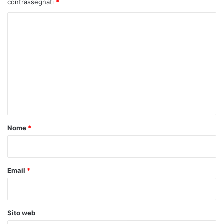
contrassegnati
*
C
o
m
m
e
n
t
o
Nome
*
*
Email
*
Sito web