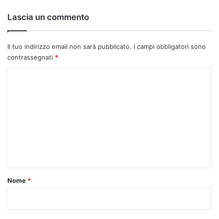
Lascia un commento
Il tuo indirizzo email non sarà pubblicato.
I campi obbligatori sono
contrassegnati
*
C
o
m
m
e
n
t
o
Nome
*
*