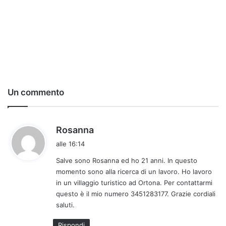
Un commento
h
Rosanna
a
alle 16:14
d
Salve sono Rosanna ed ho 21 anni. In questo
e
momento sono alla ricerca di un lavoro. Ho lavoro
t
in un villaggio turistico ad Ortona. Per contattarmi
t
questo è il mio numero 3451283177. Grazie cordiali
o
saluti.
:
Rispondi