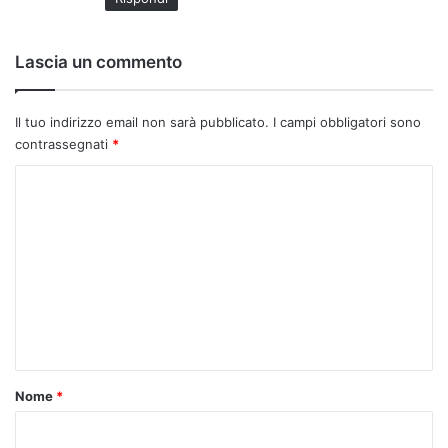
Lascia un commento
Il tuo indirizzo email non sarà pubblicato.
I campi obbligatori sono
contrassegnati
*
C
o
m
m
e
n
t
o
Nome
*
*