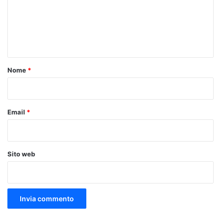
m
e
n
t
o
Nome
*
*
Email
*
Sito web