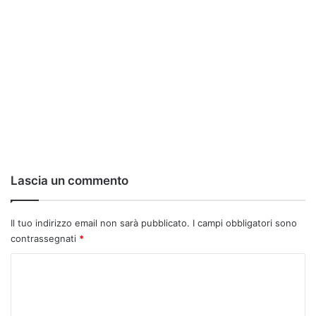
Lascia un commento
Il tuo indirizzo email non sarà pubblicato.
I campi obbligatori sono
contrassegnati
*
C
o
m