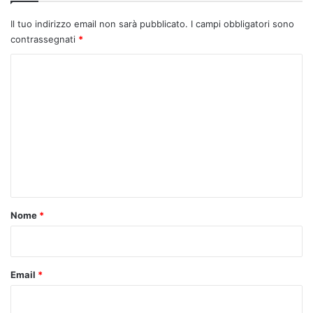
Il tuo indirizzo email non sarà pubblicato.
I campi obbligatori sono
contrassegnati
*
C
o
m
m
e
n
t
o
Nome
*
*
Email
*