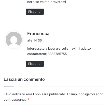
nero se volete provatemi
t
t
Rispondi
o
:
h
Francesca
a
alle 14:36
d
Interessata a lavorare sulle navi mi adatto
e
contattatemi 3388785755
t
t
Rispondi
o
:
Lascia un commento
Il tuo indirizzo email non sarà pubblicato.
I campi obbligatori sono
contrassegnati
*
C