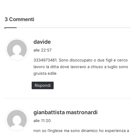
3 Commenti
h
davide
a
alle 22:57
d
3334973481. Sono disoccupato o due figli e cerco
e
lavoro la ditta dove lavoravo a chiuso a luglio sono
t
gruista edile
t
o
Rispondi
:
h
gianbattista mastronardi
a
alle 11:20
d
non so l’inglese ma sono dinamico ho esperienza a
e