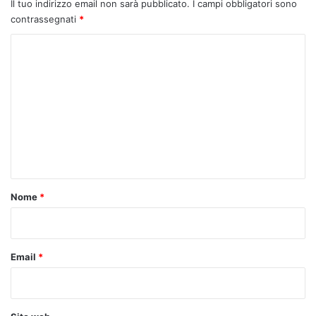
Il tuo indirizzo email non sarà pubblicato.
I campi obbligatori sono
contrassegnati
*
C
o
m
m
e
n
t
o
Nome
*
*
Email
*