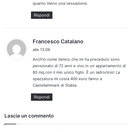
quanto meno una vessazione.
Rispondi
h
Francesco Catalano
a
alle 13:09
d
Anch’io come l’amico che mi ha preceduto sono
e
pensionato di 72 anni e vivo in un appartamento di
t
80 mq.con il mio unico figlio. È un ladrocinio! La
t
spazzatura mi costa 400 euro l’anno a
o
Castellammare di Stabia.
:
Rispondi
Lascia un commento