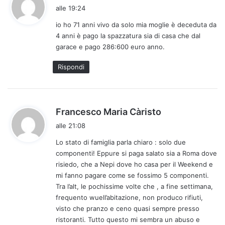
a
alle 19:24
d
io ho 71 anni vivo da solo mia moglie è deceduta da
e
4 anni è pago la spazzatura sia di casa che dal
t
garace e pago 286:600 euro anno.
t
o
Rispondi
:
h
Francesco Maria Càristo
a
alle 21:08
d
Lo stato di famiglia parla chiaro : solo due
e
componenti! Eppure si paga salato sia a Roma dove
t
risiedo, che a Nepi dove ho casa per il Weekend e
t
mi fanno pagare come se fossimo 5 componenti.
o
Tra l’alt, le pochissime volte che , a fine settimana,
:
frequento wuell’abitazione, non produco rifiuti,
visto che pranzo e ceno quasi sempre presso
ristoranti. Tutto questo mi sembra un abuso e