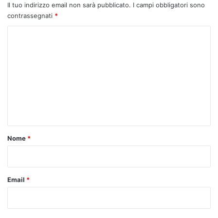
Il tuo indirizzo email non sarà pubblicato.
I campi obbligatori sono
contrassegnati
*
C
o
m
m
e
n
t
o
Nome
*
*
Email
*