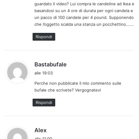
guardato il video? Lui compra le candeline ad Ikea e
t
basandosi su un 4 ore di durata per ogni candela e
o
un pacco di 100 candele per 4 pound. Supponendo
:
che l’oggetto scalda una stanza un pocchettino…….
Rispondi
h
Bastabufale
a
alle 19:03
d
Perche non pubblicate il mio commento sulle
e
bufale che scrivete? Vergognatevi
t
t
Rispondi
o
:
h
Alex
a
alle 11:00