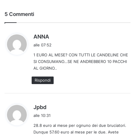
5 Commenti
h
ANNA
a
alle 07:52
d
1 EURO AL MESE? CON TUTTI LE CANDELINE CHE
e
SI CONSUMANO…SE NE ANDREBBERO 10 PACCHI
t
AL GIORNO..
t
o
Rispondi
:
h
Jpbd
a
alle 10:31
d
28.8 euro al mese per ognuno dei due bruciatori.
e
Dunque 57.60 euro al mese per le due. Avete
t