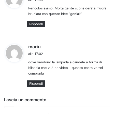
d
Pericolosissimo. Molta gente sconsiderata muore
e
bruciata con queste idee “geniali”.
t
t
Rispondi
o
:
h
mariu
a
alle 17:02
d
dove vendono la lampada a candele a forma di
e
bilancia che vi è nelvideo – quanto costa vorrei
t
comprarla
t
o
Rispondi
:
Lascia un commento