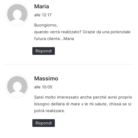
h
Maria
a
alle 12:17
d
Buongiorno,
e
quando verrà realizzato? Grazie da una potenziale
t
futura cliente…Maria
t
o
Rispondi
:
h
Massimo
a
alle 10:05
d
Sarei molto interessato anche perché avrei proprio
e
bisogno dell’aria di mare x le mi salute, chissà se si
t
potrà realizzare.
t
o
Rispondi
: