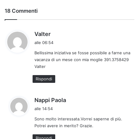
18 Commenti
h
Valter
a
alle 06:54
d
Bellissima iniziativa se fosse possibile a farne una
e
vacanza di un mese con mia moglie 391.3758429
t
Valter
t
o
Rispondi
:
h
Nappi Paola
a
alle 14:54
d
Sono molto interessata.Vorrei saperne di più.
e
Potrei avere in merito? Grazie.
t
t
Rispondi