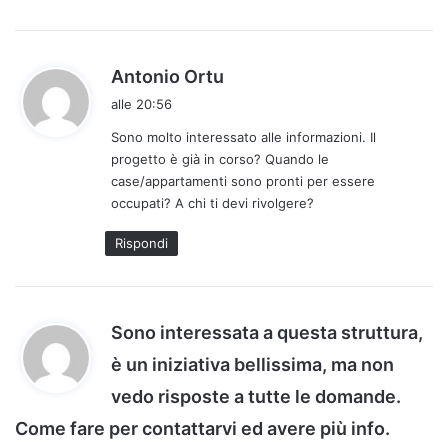
h
Antonio Ortu
a
alle 20:56
d
Sono molto interessato alle informazioni. Il
e
progetto è già in corso? Quando le
t
case/appartamenti sono pronti per essere
t
occupati? A chi ti devi rivolgere?
o
:
Rispondi
Sono interessata a questa struttura,
è un iniziativa bellissima, ma non
vedo risposte a tutte le domande.
Come fare per contattarvi ed avere più info.