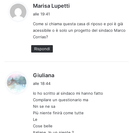
h
Marisa Lupetti
a
alle 19:41
d
Come si chiama questa casa di riposo e poi è già
e
acessibile o è solo un progetto del sindaco Marco
t
Corrias?
t
o
Rispondi
:
h
Giuliana
a
alle 18:44
d
Io ho scritto al sindaco mi hanno fatto
e
Compilare un questionario ma
t
Nn se ne sa
t
Più niente finirà come tutte
o
Le
:
Cose belle
Italiane. In un niente ?