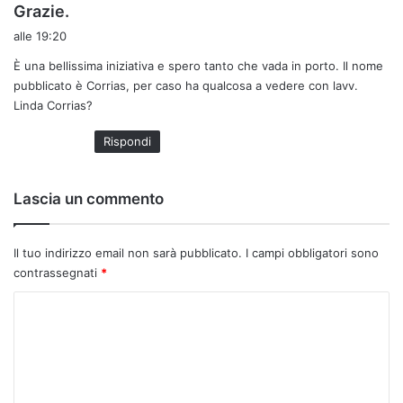
h
Grazie.
a
alle 19:20
d
È una bellissima iniziativa e spero tanto che vada in porto. Il nome
e
pubblicato è Corrias, per caso ha qualcosa a vedere con lavv.
t
Linda Corrias?
t
o
Rispondi
:
Lascia un commento
Il tuo indirizzo email non sarà pubblicato.
I campi obbligatori sono
contrassegnati
*
C
o
m
m