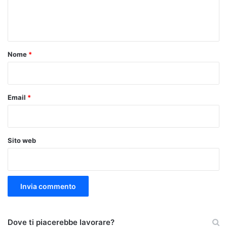
e
n
t
o
Nome
*
*
Email
*
Sito web
Dove ti piacerebbe lavorare?