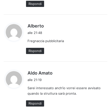
o
Rispondi
:
h
Alberto
a
alle 21:48
d
Fregnaccia pubblicitaria
e
t
Rispondi
t
o
:
h
Aldo Amato
a
alle 21:19
d
Sarei interessato anch’io vorrei essere avvisato
e
quando la struttura sarà pronta.
t
t
Rispondi
o