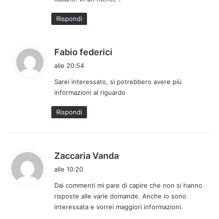
Rispondi
h
Fabio federici
a
alle 20:54
d
Sarei interessato, si potrebbero avere più
e
informazioni al riguardo
t
t
Rispondi
o
:
h
Zaccaria Vanda
a
alle 10:20
d
Dai commenti mi pare di capire che non si hanno
e
risposte alle varie domande. Anche io sono
t
interessata e vorrei maggiori informazioni.
t