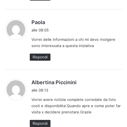
o
:
h
Paola
a
alle 08:05
d
Vorrei delle informazioni a chi mi devo rivolgere
e
sono interessata a questa iniziativa
t
t
Rispondi
o
:
h
Albertina Piccinini
a
alle 08:13
d
Vorrei avere notizie complete corredate da foto
e
costi e disponibilita’.Quando apre e come poter far
t
visita x decidere prenotare.Grazie
t
o
Rispondi
: