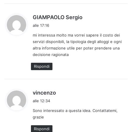
:
h
GIAMPAOLO Sergio
a
alle 17:16
d
mi interessa molto ma vorrei sapere il costo dei
e
servizi disponibili, la tipologia degli alloggi e ogni
t
altra informazione utile per poter prendere una
t
decisione ragionata
o
:
Rispondi
h
vincenzo
a
alle 12:34
d
Sono interessato a questa idea. Contattatemi,
e
grazie
t
t
Rispondi