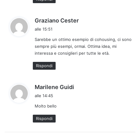
o
:
h
Graziano Cester
a
alle 15:51
d
Sarebbe un ottimo esempio di cohousing, ci sono
e
sempre più esempi, ormai. Ottima idea, mi
t
interessa e consiglieri per tutte le età.
t
o
Rispondi
:
h
Marilene Guidi
a
alle 14:45
d
Molto bello
e
t
Rispondi
t
o
: