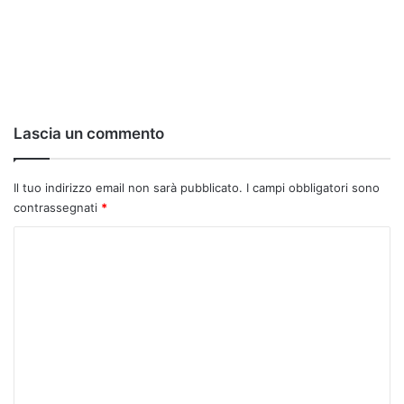
Lascia un commento
Il tuo indirizzo email non sarà pubblicato.
I campi obbligatori sono
contrassegnati
*
C
o
m
m
e
n
t