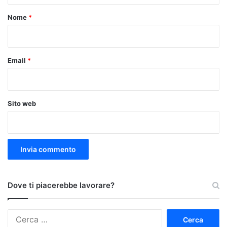
o
Nome
*
*
Email
*
Sito web
Dove ti piacerebbe lavorare?
Ricerca
per: