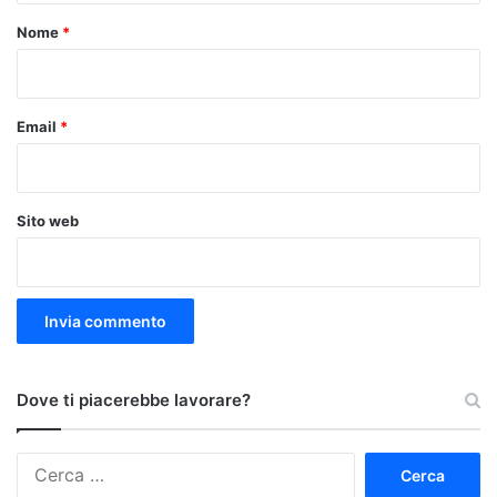
o
Nome
*
*
Email
*
Sito web
Dove ti piacerebbe lavorare?
Ricerca
per: