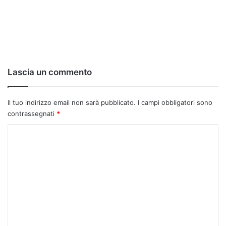
Lascia un commento
Il tuo indirizzo email non sarà pubblicato.
I campi obbligatori sono
contrassegnati
*
C
o
m
m
e
n
t