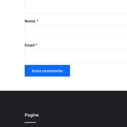
n
t
o
Nome
*
*
Email
*
Pagine