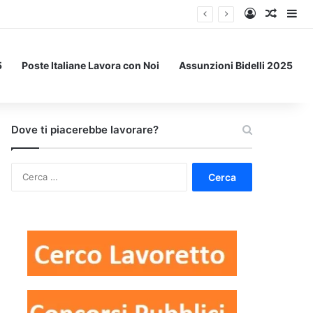
Accedi
Un art
Bar
5
Poste Italiane Lavora con Noi
Assunzioni Bidelli 2025
Dove ti piacerebbe lavorare?
Ricerca
per: