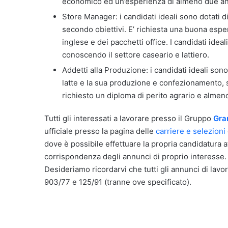
economico ed un’esperienza di almeno due ann
Store Manager: i candidati ideali sono dotati d
secondo obiettivi. E’ richiesta una buona espe
inglese e dei pacchetti office. I candidati ide
conoscendo il settore caseario e lattiero.
Addetti alla Produzione: i candidati ideali sono
latte e la sua produzione e confezionamento, s
richiesto un diploma di perito agrario e almeno
Tutti gli interessati a lavorare presso il Gruppo
Gra
ufficiale presso la pagina delle
carriere e selezioni
dove è possibile effettuare la propria candidatura a
corrispondenza degli annunci di proprio interesse.
Desideriamo ricordarvi che tutti gli annunci di lavor
903/77 e 125/91 (tranne ove specificato).