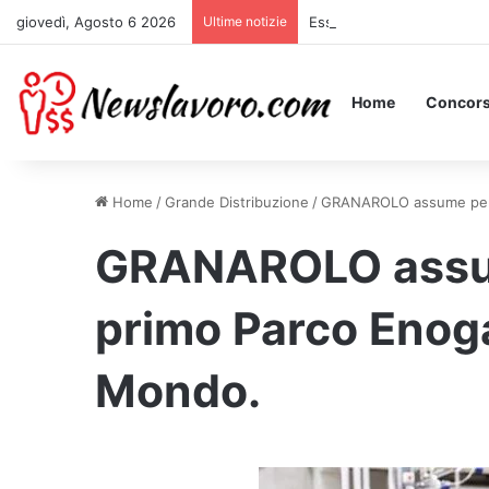
giovedì, Agosto 6 2026
Ultime notizie
Essere Pagati per Stare a 
Home
Concors
Home
/
Grande Distribuzione
/
GRANAROLO assume perso
GRANAROLO assum
primo Parco Enog
Mondo.