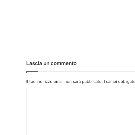
Lascia un commento
Il tuo indirizzo email non sarà pubblicato.
I campi obbligat
C
o
m
m
e