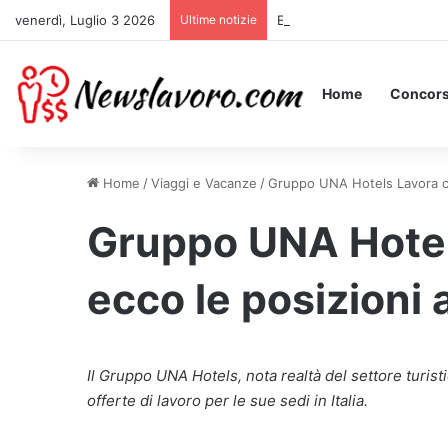
venerdì, Luglio 3 2026
Ultime notizie
Essere Pagati per Stare a L
Home
Concors
Home
/
Viaggi e Vacanze
/
Gruppo UNA Hotels Lavora co
Gruppo UNA Hotel
ecco le posizioni 
Il Gruppo UNA Hotels, nota realtà del settore turis
offerte di lavoro per le sue sedi in Italia.