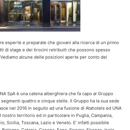
gure esperte e preparate che giovani alla ricerca di un primo
ti di stage e dei tirocini retribuiti che possono spesso
. Vediamo alcune delle posizioni aperte per conto del
NA SpA è una catena alberghiera che fa capo al Gruppo
 segmenti quattro e cinque stelle. Il Gruppo ha la sua sede
nasce nel 2016 in seguito ad una fusione di Atahotels ed UNA
 nostro territorio ed in particolare in Puglia, Campania,
 Sicilia, Toscana, Lazio e Veneto. E’ infatti possibile
i, Bologna, Catania, Cesena, Fano, Ferrara, Firenze, Isole