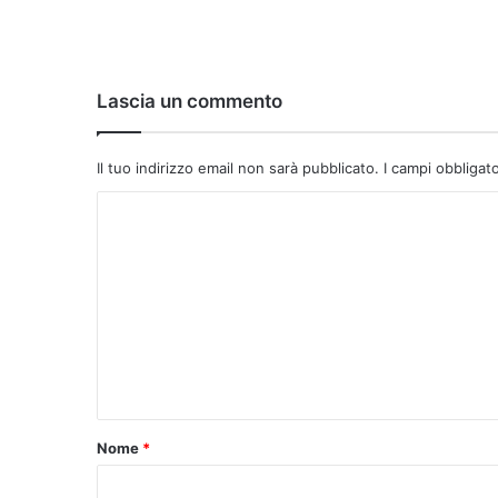
Lascia un commento
Il tuo indirizzo email non sarà pubblicato.
I campi obbligat
C
o
m
m
e
n
t
o
Nome
*
*