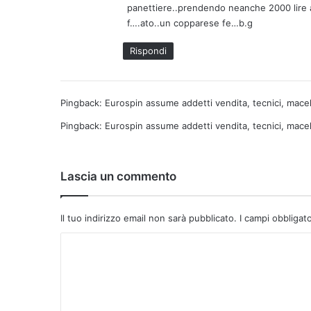
panettiere..prendendo neanche 2000 lire a
t
f….ato..un copparese fe…b.g
o
:
Rispondi
Pingback:
Eurospin assume addetti vendita, tecnici, macella
Pingback:
Eurospin assume addetti vendita, tecnici, macell
Lascia un commento
Il tuo indirizzo email non sarà pubblicato.
I campi obbligat
C
o
m
m