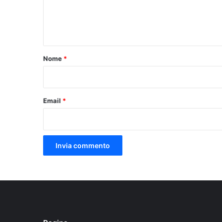
e
n
t
o
Nome
*
*
Email
*