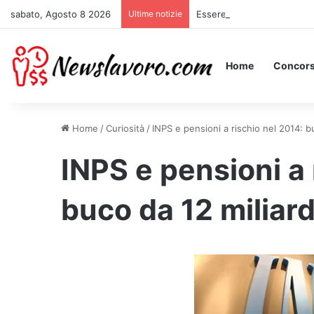
sabato, Agosto 8 2026
Ultime notizie
Essere Pagati per Stare a L
Home
Concors
Home
/
Curiosità
/
INPS e pensioni a rischio nel 2014: bu
INPS e pensioni a 
buco da 12 miliard