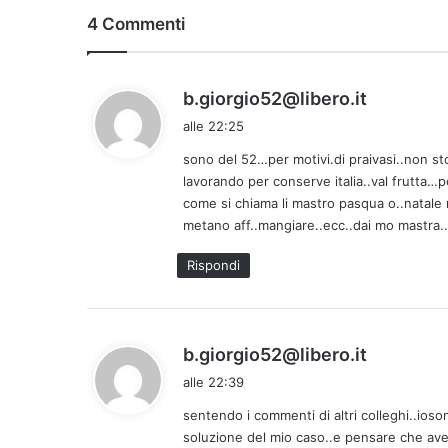
4 Commenti
h
b.giorgio52@libero.it
a
alle 22:25
d
sono del 52…per motivi.di praivasi..non sto 
e
lavorando per conserve italia..val frutta…
t
come si chiama li mastro pasqua o..natale 
t
metano aff..mangiare..ecc..dai mo mastra..
o
:
Rispondi
h
b.giorgio52@libero.it
a
alle 22:39
d
sentendo i commenti di altri colleghi..ioso
e
soluzione del mio caso..e pensare che ave
t