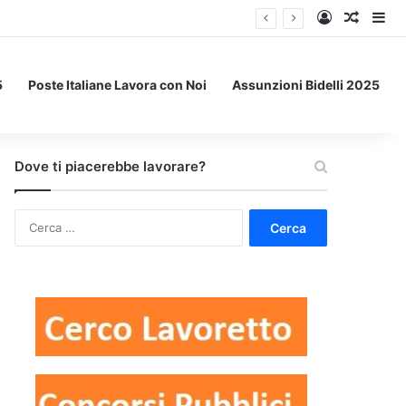
Accedi
Un art
Bar
5
Poste Italiane Lavora con Noi
Assunzioni Bidelli 2025
Dove ti piacerebbe lavorare?
Ricerca
per: