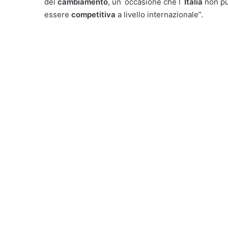
del
cambiamento
, un`occasione che l`
Italia
non pu
essere
competitiva
a livello internazionale”.