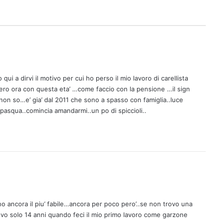
qui a dirvi il motivo per cui ho perso il mio lavoro di carellista
pero ora con questa eta’ …come faccio con la pensione …il sign
non so…e’ gia’ dal 2011 che sono a spasso con famiglia..luce
pasqua..comincia amandarmi..un po di spiccioli..
no ancora il piu’ fabile…ancora per poco pero’..se non trovo una
vo solo 14 anni quando feci il mio primo lavoro come garzone