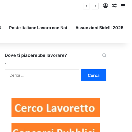
Accedi
Un art
Bar
5
Poste Italiane Lavora con Noi
Assunzioni Bidelli 2025
Dove ti piacerebbe lavorare?
Ricerca
per: