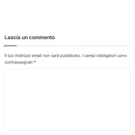
Lascia un commento
Il tuo indirizzo email non sarà pubblicato.
I campi obbligatori sono
contrassegnati
*
C
o
m
m
e
n
t