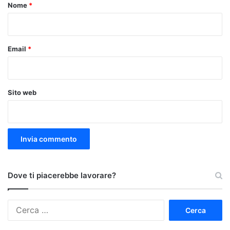
o
Nome
*
*
Email
*
Sito web
Dove ti piacerebbe lavorare?
Ricerca
per: