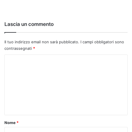
Lascia un commento
Il tuo indirizzo email non sarà pubblicato.
I campi obbligatori sono
contrassegnati
*
C
o
m
m
e
n
t
o
Nome
*
*