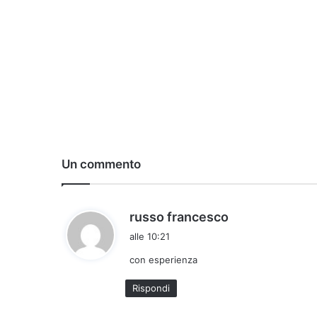
Un commento
h
russo francesco
a
alle 10:21
d
con esperienza
e
t
Rispondi
t
o