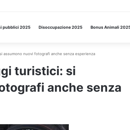
etto: ecco l’esperimento spaziale.
i pubblici 2025
Disoccupazione 2025
Bonus Animali 202
ci: si assumono nuovi fotografi anche senza esperienza
i turistici: si
otografi anche senza