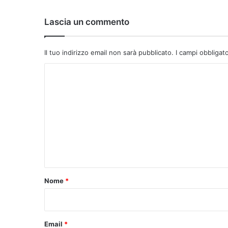
:
Lascia un commento
Il tuo indirizzo email non sarà pubblicato.
I campi obbligat
C
o
m
m
e
n
t
o
Nome
*
*
Email
*