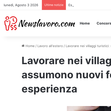
lunedì, Agosto 3 2026
Ultime notizie
Essere Pagati per Stare a L
Home
Concors
Home
/
Lavoro all'estero
/
Lavorare nei villaggi turisti
Lavorare nei villagg
assumono nuovi f
esperienza