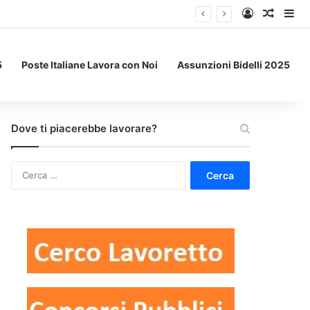
Accedi
Un art
Bar
5
Poste Italiane Lavora con Noi
Assunzioni Bidelli 2025
Dove ti piacerebbe lavorare?
Ricerca
per: