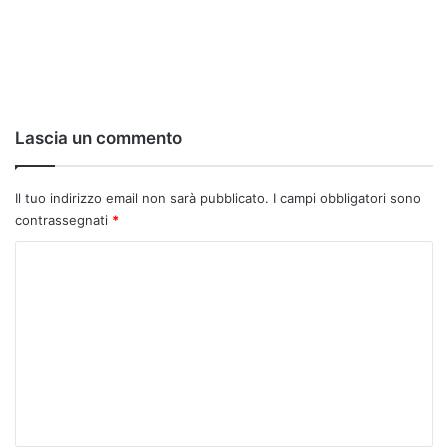
Lascia un commento
Il tuo indirizzo email non sarà pubblicato.
I campi obbligatori sono
contrassegnati
*
C
o
m
m
e
n
t