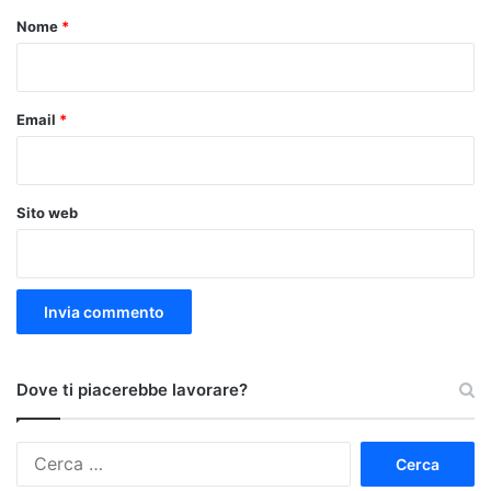
o
Nome
*
*
Email
*
Sito web
Dove ti piacerebbe lavorare?
Ricerca
per: