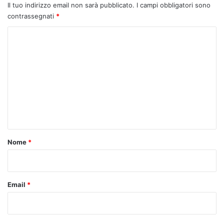
Il tuo indirizzo email non sarà pubblicato.
I campi obbligatori sono
contrassegnati
*
C
o
m
m
e
n
t
o
Nome
*
*
Email
*