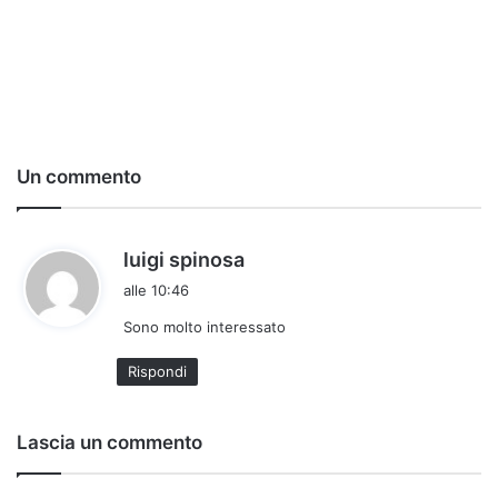
Un commento
h
luigi spinosa
a
alle 10:46
d
Sono molto interessato
e
t
Rispondi
t
o
:
Lascia un commento