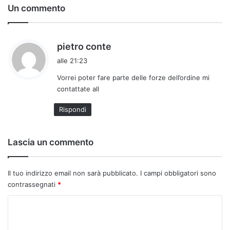
Un commento
h
pietro conte
a
alle 21:23
d
Vorrei poter fare parte delle forze dell’ordine mi
e
contattate all
t
t
Rispondi
o
:
Lascia un commento
Il tuo indirizzo email non sarà pubblicato.
I campi obbligatori sono
contrassegnati
*
C
o