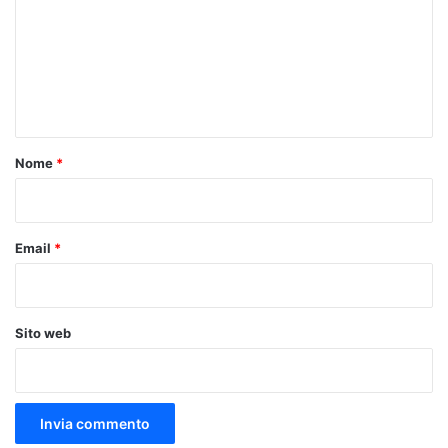
m
m
e
n
t
o
Nome
*
*
Email
*
Sito web