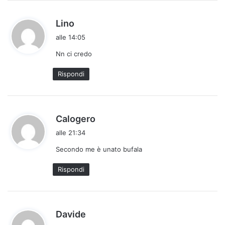
h
Lino
a
alle 14:05
d
Nn ci credo
e
t
Rispondi
t
o
:
h
Calogero
a
alle 21:34
d
Secondo me è unato bufala
e
t
Rispondi
t
o
:
h
Davide
a