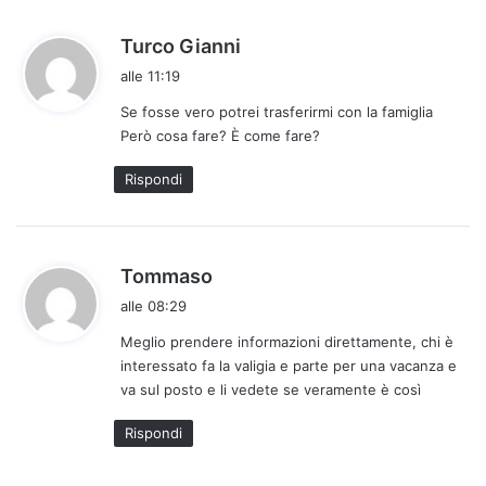
h
Turco Gianni
a
alle 11:19
d
Se fosse vero potrei trasferirmi con la famiglia
e
Però cosa fare? È come fare?
t
t
Rispondi
o
:
h
Tommaso
a
alle 08:29
d
Meglio prendere informazioni direttamente, chi è
e
interessato fa la valigia e parte per una vacanza e
t
va sul posto e li vedete se veramente è così
t
o
Rispondi
: