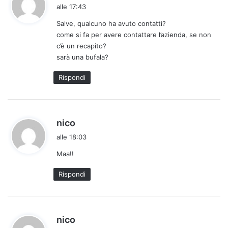
a
alle 17:43
d
Salve, qualcuno ha avuto contatti?
e
come si fa per avere contattare l’azienda, se non
t
c’è un recapito?
t
sarà una bufala?
o
:
Rispondi
h
nico
a
alle 18:03
d
Maa!!
e
t
Rispondi
t
o
:
h
nico