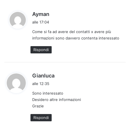
h
Ayman
a
alle 17:04
d
Come si fa ad avere del contatti x avere più
e
informazioni sono davvero contenta interessato
t
t
Rispondi
o
:
h
Gianluca
a
alle 12:35
d
Sono interessato
e
Desidero altre informazioni
t
Grazie
t
o
Rispondi
: