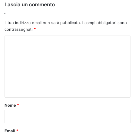
Lascia un commento
Il tuo indirizzo email non sarà pubblicato.
I campi obbligatori sono
contrassegnati
*
C
o
m
m
e
n
t
o
Nome
*
*
Email
*