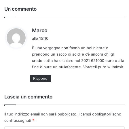
Un commento
h
Marco
a
alle 15:10
d
È una vergogna non fanno un bel niente e
e
prendono un sacco di soldi e c’è ancora chi gli
t
crede Letta ha dichiaro nel 2021 621000 euro e alla
t
fine è pure un nullafacente. Votateli pure w italexit
o
:
Rispondi
Lascia un commento
Il tuo indirizzo email non sarà pubblicato.
I campi obbligatori sono
contrassegnati
*