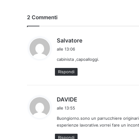
2 Commenti
h
Salvatore
a
alle 13:06
d
cabinista ,capoalloggi.
e
t
Rispondi
t
o
:
h
DAVIDE
a
alle 13:55
d
Buongiorno.sono un parrucchiere originari
e
esperienze lavorative.vorrei fare un incont
t
t
Rispondi