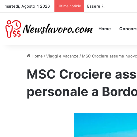
martedì, Agosto 4 2026
Ultime notizie
Essere Pagati per Stare a 
Home
Concors
Home
/
Viaggi e Vacanze
/
MSC Crociere assume nuovo p
MSC Crociere as
personale a Bordo 