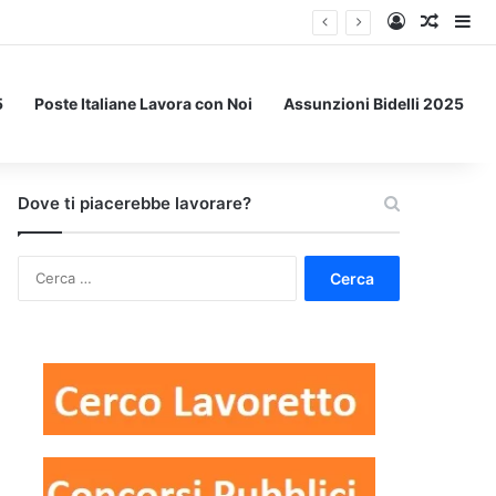
Accedi
Un art
Bar
5
Poste Italiane Lavora con Noi
Assunzioni Bidelli 2025
Dove ti piacerebbe lavorare?
Ricerca
per: