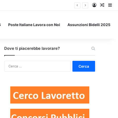
Accedi
Un art
Bar
5
Poste Italiane Lavora con Noi
Assunzioni Bidelli 2025
Dove ti piacerebbe lavorare?
Ricerca
per: