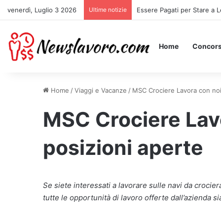
venerdì, Luglio 3 2026
Ultime notizie
Essere Pagati per Stare a L
Home
Concors
Home
/
Viaggi e Vacanze
/
MSC Crociere Lavora con noi:
MSC Crociere Lavo
posizioni aperte
Se siete interessati a lavorare sulle navi da crocie
tutte le opportunità di lavoro offerte dall’azienda si