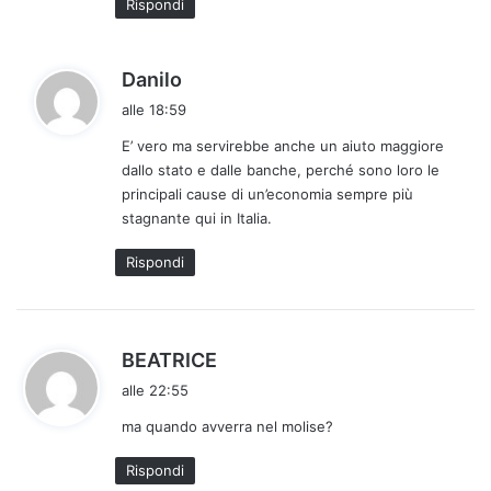
Rispondi
h
Danilo
a
alle 18:59
d
E’ vero ma servirebbe anche un aiuto maggiore
e
dallo stato e dalle banche, perché sono loro le
t
principali cause di un’economia sempre più
t
stagnante qui in Italia.
o
:
Rispondi
h
BEATRICE
a
alle 22:55
d
ma quando avverra nel molise?
e
t
Rispondi
t