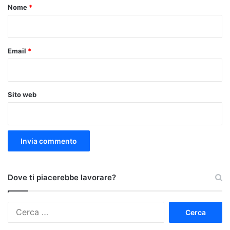
o
Nome
*
*
Email
*
Sito web
Dove ti piacerebbe lavorare?
Ricerca
per: