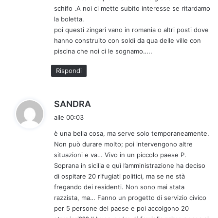
t
schifo .A noi ci mette subito interesse se ritardamo
t
la boletta.
o
poi questi zingari vano in romania o altri posti dove
:
hanno construito con soldi da qua delle ville con
piscina che noi ci le sognamo…..
Rispondi
h
SANDRA
a
alle 00:03
d
è una bella cosa, ma serve solo temporaneamente.
e
Non può durare molto; poi intervengono altre
t
situazioni e va… Vivo in un piccolo paese P.
t
Soprana in sicilia e quì l’amministrazione ha deciso
o
di ospitare 20 rifugiati politici, ma se ne stà
:
fregando dei residenti. Non sono mai stata
razzista, ma… Fanno un progetto di servizio civico
per 5 persone del paese e poi accolgono 20