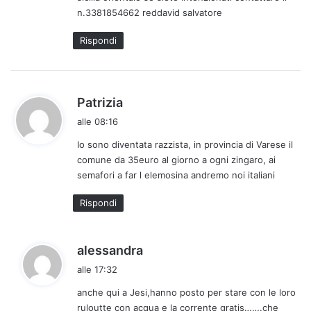
o
n.3381854662 reddavid salvatore
:
Rispondi
h
Patrizia
a
alle 08:16
d
Io sono diventata razzista, in provincia di Varese il
e
comune da 35euro al giorno a ogni zingaro, ai
t
semafori a far l elemosina andremo noi italiani
t
o
Rispondi
:
h
alessandra
a
alle 17:32
d
anche qui a Jesi,hanno posto per stare con le loro
e
ruloutte con acqua e la corrente gratis…….che