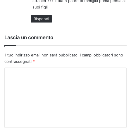
stranieri??? Il buon padre di famiglia prima pensa ai
suoi figli
Rispondi
Lascia un commento
Il tuo indirizzo email non sarà pubblicato.
I campi obbligatori sono
contrassegnati
*
C
o
m
m
e
n
t