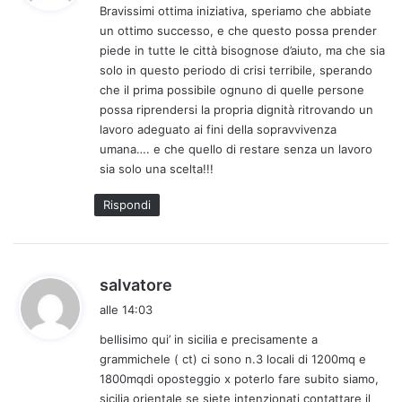
Bravissimi ottima iniziativa, speriamo che abbiate
e
un ottimo successo, e che questo possa prender
t
piede in tutte le città bisognose d’aiuto, ma che sia
t
solo in questo periodo di crisi terribile, sperando
o
che il prima possibile ognuno di quelle persone
:
possa riprendersi la propria dignità ritrovando un
lavoro adeguato ai fini della sopravvivenza
umana…. e che quello di restare senza un lavoro
sia solo una scelta!!!
Rispondi
h
salvatore
a
alle 14:03
d
bellisimo qui’ in sicilia e precisamente a
e
grammichele ( ct) ci sono n.3 locali di 1200mq e
t
1800mqdi oposteggio x poterlo fare subito siamo,
t
sicilia orientale se siete intenzionati contattare il