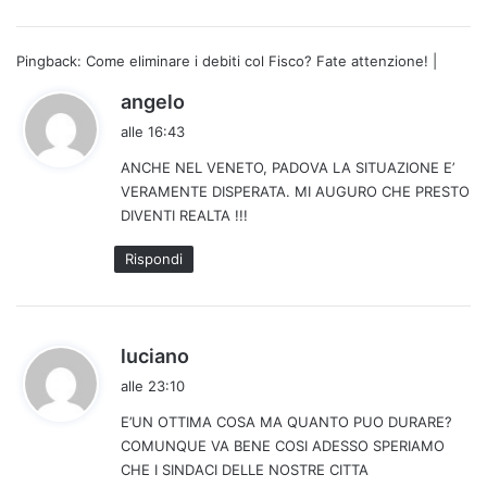
o
:
Pingback:
Come eliminare i debiti col Fisco? Fate attenzione! |
h
angelo
a
alle 16:43
d
ANCHE NEL VENETO, PADOVA LA SITUAZIONE E’
e
VERAMENTE DISPERATA. MI AUGURO CHE PRESTO
t
DIVENTI REALTA !!!
t
o
Rispondi
:
h
luciano
a
alle 23:10
d
E’UN OTTIMA COSA MA QUANTO PUO DURARE?
e
COMUNQUE VA BENE COSI ADESSO SPERIAMO
t
CHE I SINDACI DELLE NOSTRE CITTA
t