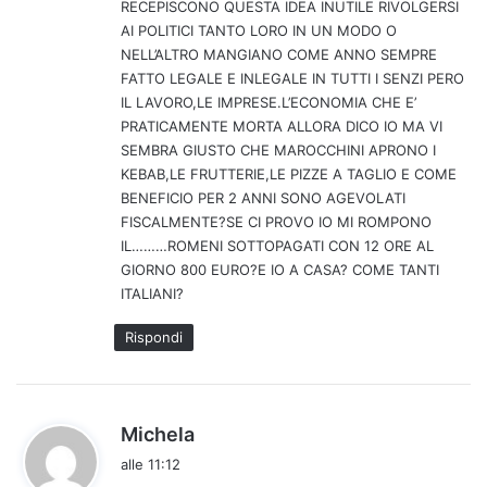
RECEPISCONO QUESTA IDEA INUTILE RIVOLGERSI
o
AI POLITICI TANTO LORO IN UN MODO O
:
NELL’ALTRO MANGIANO COME ANNO SEMPRE
FATTO LEGALE E INLEGALE IN TUTTI I SENZI PERO
IL LAVORO,LE IMPRESE.L’ECONOMIA CHE E’
PRATICAMENTE MORTA ALLORA DICO IO MA VI
SEMBRA GIUSTO CHE MAROCCHINI APRONO I
KEBAB,LE FRUTTERIE,LE PIZZE A TAGLIO E COME
BENEFICIO PER 2 ANNI SONO AGEVOLATI
FISCALMENTE?SE CI PROVO IO MI ROMPONO
IL………ROMENI SOTTOPAGATI CON 12 ORE AL
GIORNO 800 EURO?E IO A CASA? COME TANTI
ITALIANI?
Rispondi
h
Michela
a
alle 11:12
d