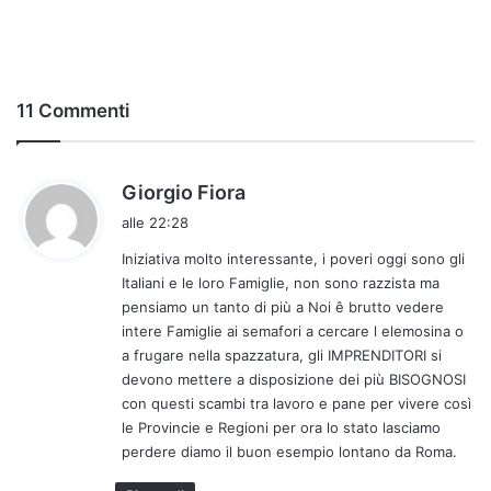
11 Commenti
h
Giorgio Fiora
a
alle 22:28
d
Iniziativa molto interessante, i poveri oggi sono gli
e
Italiani e le loro Famiglie, non sono razzista ma
t
pensiamo un tanto di più a Noi ê brutto vedere
t
intere Famiglie ai semafori a cercare l elemosina o
o
a frugare nella spazzatura, gli IMPRENDITORI si
:
devono mettere a disposizione dei più BISOGNOSI
con questi scambi tra lavoro e pane per vivere così
le Provincie e Regioni per ora lo stato lasciamo
perdere diamo il buon esempio lontano da Roma.