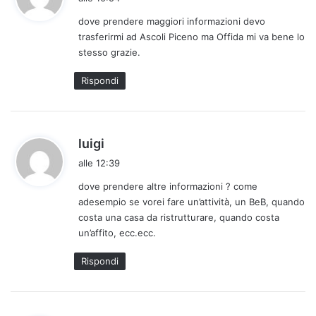
d
dove prendere maggiori informazioni devo
e
trasferirmi ad Ascoli Piceno ma Offida mi va bene lo
t
stesso grazie.
t
o
Rispondi
:
h
luigi
a
alle 12:39
d
dove prendere altre informazioni ? come
e
adesempio se vorei fare un’attività, un BeB, quando
t
costa una casa da ristrutturare, quando costa
t
un’affito, ecc.ecc.
o
:
Rispondi