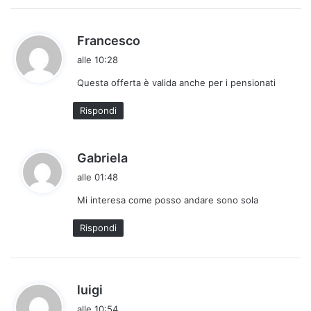
h
Francesco
a
alle 10:28
d
Questa offerta è valida anche per i pensionati
e
t
Rispondi
t
o
:
h
Gabriela
a
alle 01:48
d
Mi interesa come posso andare sono sola
e
t
Rispondi
t
o
:
h
luigi
a
alle 10:54