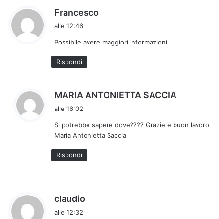
h
Francesco
a
alle 12:46
d
Possibile avere maggiori informazioni
e
t
Rispondi
t
o
:
h
MARIA ANTONIETTA SACCIA
a
alle 16:02
d
Si potrebbe sapere dove???? Grazie e buon lavoro
e
Maria Antonietta Saccia
t
t
Rispondi
o
:
h
claudio
a
alle 12:32
d