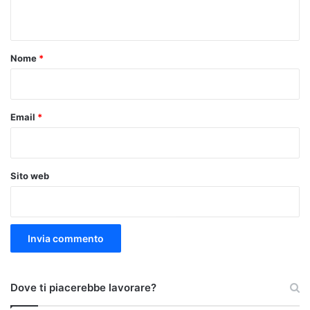
n
t
o
Nome
*
*
Email
*
Sito web
Dove ti piacerebbe lavorare?