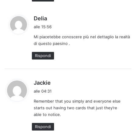
o
:
h
Delia
a
alle 15:56
d
Mi piacetebbe conoscere più nel dettaglio la realtà
e
di questo paesino .
t
t
Rispondi
o
:
h
Jackie
a
alle 04:31
d
Remember that you simply and everyone else
e
starts out having two cards that just they’re
t
able to notice.
t
o
Rispondi
: