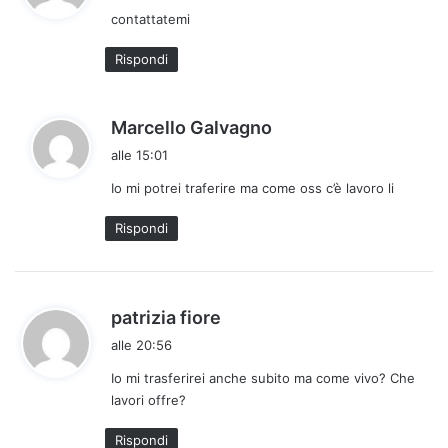
contattatemi
e
t
Rispondi
t
o
:
h
Marcello Galvagno
a
alle 15:01
d
Io mi potrei traferire ma come oss c’è lavoro li
e
t
Rispondi
t
o
:
h
patrizia fiore
a
alle 20:56
d
Io mi trasferirei anche subito ma come vivo? Che
e
lavori offre?
t
t
Rispondi