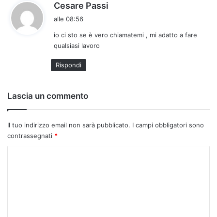
h
Cesare Passi
a
alle 08:56
d
io ci sto se è vero chiamatemi , mi adatto a fare
e
qualsiasi lavoro
t
t
Rispondi
o
:
Lascia un commento
Il tuo indirizzo email non sarà pubblicato.
I campi obbligatori sono
contrassegnati
*
C
o
m
m
e