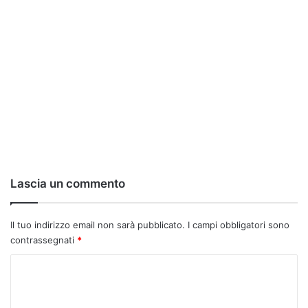
Lascia un commento
Il tuo indirizzo email non sarà pubblicato.
I campi obbligatori sono
contrassegnati
*
C
o
m