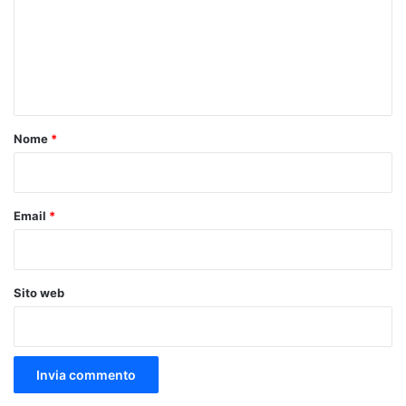
m
e
n
t
o
Nome
*
*
Email
*
Sito web