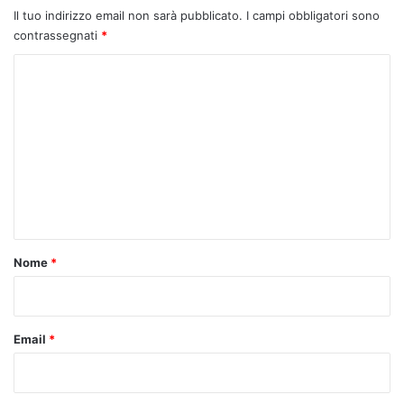
Il tuo indirizzo email non sarà pubblicato.
I campi obbligatori sono
contrassegnati
*
C
o
m
m
e
n
t
o
Nome
*
*
Email
*