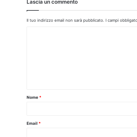
Lascia un commento
Il tuo indirizzo email non sarà pubblicato.
I campi obbligat
C
o
m
m
e
n
t
o
Nome
*
*
Email
*