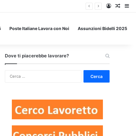
Accedi
Un art
Bar
5
Poste Italiane Lavora con Noi
Assunzioni Bidelli 2025
Dove ti piacerebbe lavorare?
Ricerca
per: