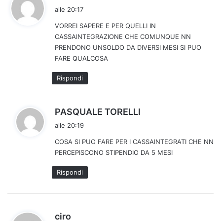
a
alle 20:17
d
VORREI SAPERE E PER QUELLI IN
e
CASSAINTEGRAZIONE CHE COMUNQUE NN
t
PRENDONO UNSOLDO DA DIVERSI MESI SI PUO
t
FARE QUALCOSA
o
:
Rispondi
h
PASQUALE TORELLI
a
alle 20:19
d
COSA SI PUO FARE PER I CASSAINTEGRATI CHE NN
e
PERCEPISCONO STIPENDIO DA 5 MESI
t
t
Rispondi
o
:
h
ciro