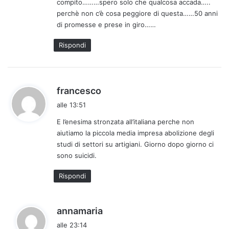
compito………spero solo che qualcosa accada…..
t
perchè non c’è cosa peggiore di questa……50 anni
t
di promesse e prese in giro……
o
:
Rispondi
h
francesco
a
alle 13:51
d
E l’enesima stronzata all’italiana perche non
e
aiutiamo la piccola media impresa abolizione degli
t
studi di settori su artigiani. Giorno dopo giorno ci
t
sono suicidi.
o
:
Rispondi
h
annamaria
a
alle 23:14