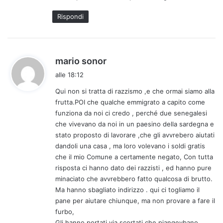
Rispondi
h
mario sonor
a
alle 18:12
d
Qui non si tratta di razzismo ,e che ormai siamo alla
e
frutta.POI che qualche emmigrato a capito come
t
funziona da noi ci credo , perché due senegalesi
t
che vivevano da noi in un paesino della sardegna e
o
stato proposto di lavorare ,che gli avvrebero aiutati
:
dandoli una casa , ma loro volevano i soldi gratis
che il mio Comune a certamente negato, Con tutta
risposta ci hanno dato dei razzisti , ed hanno pure
minaciato che avvrebbero fatto qualcosa di brutto.
Ma hanno sbagliato indirizzo . qui ci togliamo il
pane per aiutare chiunque, ma non provare a fare il
furbo,
Gli hanno portati via scortati che piangevbano.