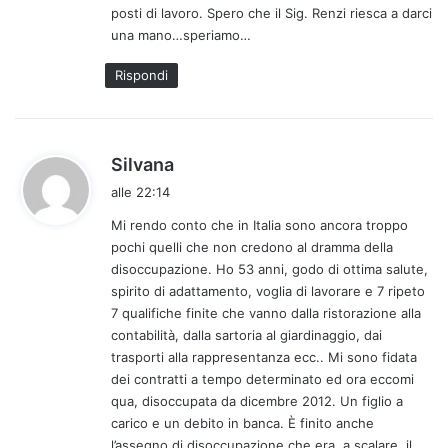
posti di lavoro. Spero che il Sig. Renzi riesca a darci
una mano…speriamo…
Rispondi
h
Silvana
a
alle 22:14
d
Mi rendo conto che in Italia sono ancora troppo
e
pochi quelli che non credono al dramma della
t
disoccupazione. Ho 53 anni, godo di ottima salute,
t
spirito di adattamento, voglia di lavorare e 7 ripeto
o
7 qualifiche finite che vanno dalla ristorazione alla
:
contabilità, dalla sartoria al giardinaggio, dai
trasporti alla rappresentanza ecc.. Mi sono fidata
dei contratti a tempo determinato ed ora eccomi
qua, disoccupata da dicembre 2012. Un figlio a
carico e un debito in banca. È finito anche
l’assegno di disoccupazione che era, a scalare, il