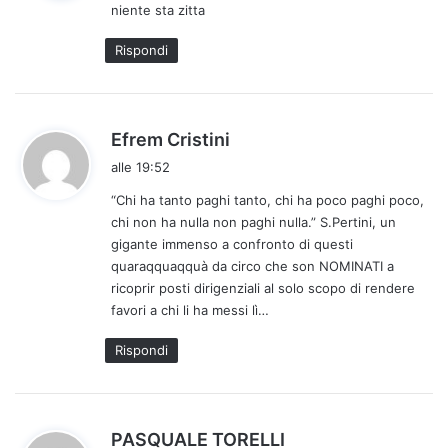
niente sta zitta
e
t
Rispondi
t
o
:
h
Efrem Cristini
a
alle 19:52
d
“Chi ha tanto paghi tanto, chi ha poco paghi poco,
e
chi non ha nulla non paghi nulla.” S.Pertini, un
t
gigante immenso a confronto di questi
t
quaraqquaqquà da circo che son NOMINATI a
o
ricoprir posti dirigenziali al solo scopo di rendere
:
favori a chi li ha messi lì…
Rispondi
h
PASQUALE TORELLI