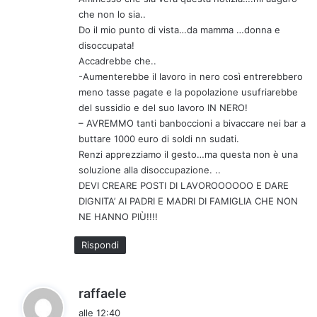
t
che non lo sia..
t
Do il mio punto di vista…da mamma …donna e
o
disoccupata!
:
Accadrebbe che..
-Aumenterebbe il lavoro in nero così entrerebbero
meno tasse pagate e la popolazione usufriarebbe
del sussidio e del suo lavoro IN NERO!
– AVREMMO tanti banboccioni a bivaccare nei bar a
buttare 1000 euro di soldi nn sudati.
Renzi apprezziamo il gesto…ma questa non è una
soluzione alla disoccupazione. ..
DEVI CREARE POSTI DI LAVOROOOOOO E DARE
DIGNITA’ AI PADRI E MADRI DI FAMIGLIA CHE NON
NE HANNO PIÙ!!!!
Rispondi
h
raffaele
a
alle 12:40