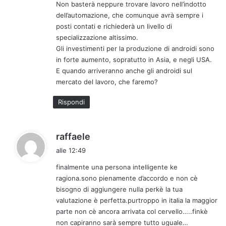
Non basterà neppure trovare lavoro nell’indotto
dell’automazione, che comunque avrà sempre i
posti contati e richiederà un livello di
specializzazione altissimo.
Gli investimenti per la produzione di androidi sono
in forte aumento, sopratutto in Asia, e negli USA.
E quando arriveranno anche gli androidi sul
mercato del lavoro, che faremo?
Rispondi
h
raffaele
a
alle 12:49
d
finalmente una persona intelligente ke
e
ragiona.sono pienamente d’accordo e non cè
t
bisogno di aggiungere nulla perkè la tua
t
valutazione è perfetta.purtroppo in italia la maggior
o
parte non cè ancora arrivata col cervello…..finkè
:
non capiranno sarà sempre tutto uguale…