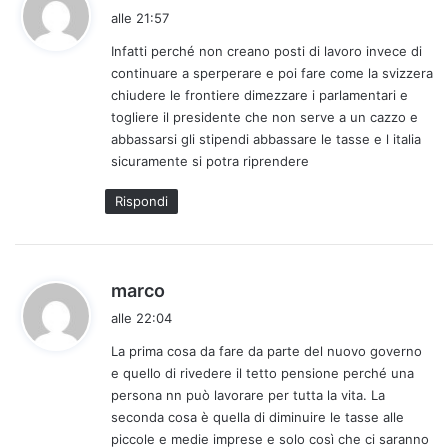
a
alle 21:57
d
Infatti perché non creano posti di lavoro invece di
e
continuare a sperperare e poi fare come la svizzera
t
chiudere le frontiere dimezzare i parlamentari e
t
togliere il presidente che non serve a un cazzo e
o
abbassarsi gli stipendi abbassare le tasse e l italia
:
sicuramente si potra riprendere
Rispondi
h
marco
a
alle 22:04
d
La prima cosa da fare da parte del nuovo governo
e
e quello di rivedere il tetto pensione perché una
t
persona nn può lavorare per tutta la vita. La
t
seconda cosa è quella di diminuire le tasse alle
o
piccole e medie imprese e solo così che ci saranno
: