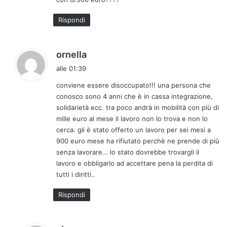
t
t
Rispondi
o
:
h
ornella
a
alle 01:39
d
conviene essere disoccupato!!! una persona che
e
conosco sono 4 anni che è in cassa integrazione,
t
solidarietà ecc. tra poco andrà in mobilità con più di
t
mille euro al mese il lavoro non lo trova e non lo
o
cerca. gli è stato offerto un lavoro per sei mesi a
:
900 euro mese ha rifiutato perchè ne prende di più
senza lavorare… lo stato dovrebbe trovargli il
lavoro e obbligarlo ad accettare pena la perdita di
tutti i diritti..
Rispondi