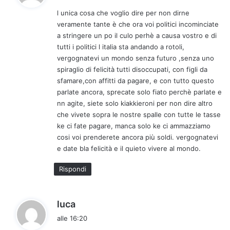
d
l unica cosa che voglio dire per non dirne
e
veramente tante è che ora voi politici incominciate
t
a stringere un po il culo perhè a causa vostro e di
t
tutti i politici l italia sta andando a rotoli,
o
vergognatevi un mondo senza futuro ,senza uno
:
spiraglio di felicità tutti disoccupati, con figli da
sfamare,con affitti da pagare, e con tutto questo
parlate ancora, sprecate solo fiato perchè parlate e
nn agite, siete solo kiakkieroni per non dire altro
che vivete sopra le nostre spalle con tutte le tasse
ke ci fate pagare, manca solo ke ci ammazziamo
cosi voi prenderete ancora più soldi. vergognatevi
e date bla felicità e il quieto vivere al mondo.
Rispondi
h
luca
a
alle 16:20
d