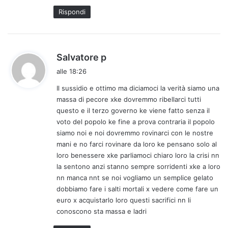
Rispondi
h
Salvatore p
a
alle 18:26
d
Il sussidio e ottimo ma diciamoci la verità siamo una
e
massa di pecore xke dovremmo ribellarci tutti
t
questo e il terzo governo ke viene fatto senza il
t
voto del popolo ke fine a prova contraria il popolo
o
siamo noi e noi dovremmo rovinarci con le nostre
:
mani e no farci rovinare da loro ke pensano solo al
loro benessere xke parliamoci chiaro loro la crisi nn
la sentono anzi stanno sempre sorridenti xke a loro
nn manca nnt se noi vogliamo un semplice gelato
dobbiamo fare i salti mortali x vedere come fare un
euro x acquistarlo loro questi sacrifici nn li
conoscono sta massa e ladri