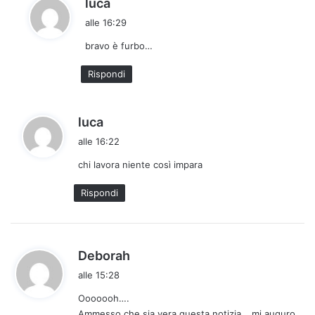
h
luca
a
alle 16:29
d
bravo è furbo…
e
t
Rispondi
t
o
:
h
luca
a
alle 16:22
d
chi lavora niente così impara
e
t
Rispondi
t
o
:
h
Deborah
a
alle 15:28
d
Ooooooh….
e
Ammesso che sia vera questa notizia….mi auguro