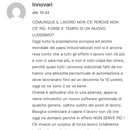
h
Innovari
a
alle 16:44
d
COMUNQUE IL LAVORO NON C’E’ PERCHÉ NON
e
C’E’ PIÙ. FORSE E’ TEMPO DI UN NUOVO
t
LUDDISMO?
t
Oggi tutta la popolazione europea ed anche
o
mondiale dei paesi industrializzati non si è ancora
:
resa conto che a tutti gli effetti il lavoro non c’è più
e non ci sarà mai più, e non è solo colpa dei cinesi,
perché quasi tutti i processi industriali fatti da noi
hanno una altissima percentuale di automazione e
dove lavoravano fino ad un decennio fa 10 uomini,
oggi ce ne sono 2 se va bene.
Oramai è abitudine che in una azienda, appena
viene introdotto un nuovo software gestionale di
qualche genere, saltino subito dei posti di lavoro.
Bisogna cominciare a capire il lavoro non c’è (ne
oggi ne domani) perché in effetti NON SERVE PIÙ !
C’è invece un surplus di forza lavoro totalmente