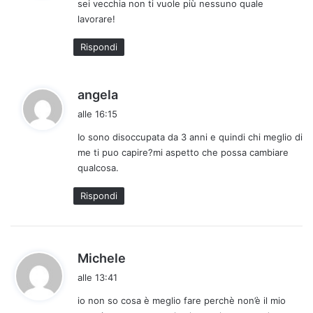
sei vecchia non ti vuole più nessuno quale
e
lavorare!
t
t
Rispondi
o
:
h
angela
a
alle 16:15
d
Io sono disoccupata da 3 anni e quindi chi meglio di
e
me ti puo capire?mi aspetto che possa cambiare
t
qualcosa.
t
o
Rispondi
:
h
Michele
a
alle 13:41
d
io non so cosa è meglio fare perchè non’è il mio
e