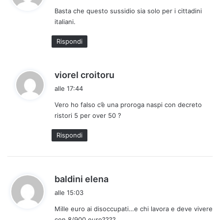
d
Basta che questo sussidio sia solo per i cittadini
e
italiani.
t
t
Rispondi
o
:
h
viorel croitoru
a
alle 17:44
d
Vero ho falso c’è una proroga naspi con decreto
e
ristori 5 per over 50 ?
t
t
Rispondi
o
:
h
baldini elena
a
alle 15:03
d
Mille euro ai disoccupati…e chi lavora e deve vivere
e
con 8/900 euro????