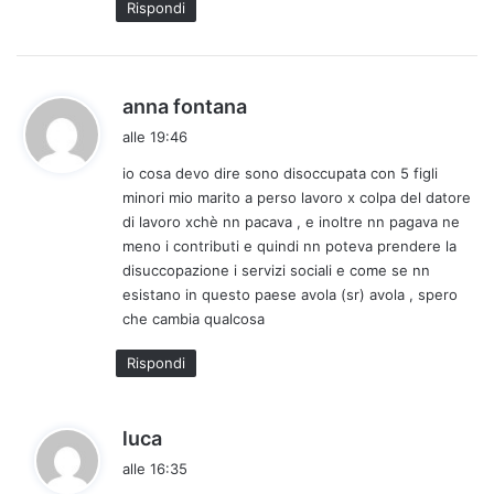
Rispondi
h
anna fontana
a
alle 19:46
d
io cosa devo dire sono disoccupata con 5 figli
e
minori mio marito a perso lavoro x colpa del datore
t
di lavoro xchè nn pacava , e inoltre nn pagava ne
t
meno i contributi e quindi nn poteva prendere la
o
disuccopazione i servizi sociali e come se nn
:
esistano in questo paese avola (sr) avola , spero
che cambia qualcosa
Rispondi
h
luca
a
alle 16:35
d