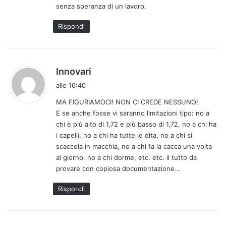
senza speranza di un lavoro.
Rispondi
h
Innovari
a
alle 16:40
d
MA FIGURIAMOCI! NON CI CREDE NESSUNO!
e
E se anche fosse vi saranno limitazioni tipo: no a
t
chi è più alto di 1,72 e più basso di 1,72, no a chi ha
t
i capelli, no a chi ha tutte le dita, no a chi si
o
scaccola in macchia, no a chi fa la cacca una volta
:
al giorno, no a chi dorme, etc. etc. il tutto da
provare con copiosa documentazione…
Rispondi