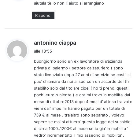
aiutala tè io non li aiuto si arrangiano
e
t
Rispondi
t
o
:
h
antonino ciappa
a
alle 13:55
d
buongiorno sono un ex lavoratore di u’azienda
e
privata di palermo ( settore calzaturiero ) sono
t
stato licenziato dopo 27 anni di servizio se cosi ‘ si
t
puo’ chiamare da noi al sud con un accordo del tfr
o
stabilito solo dal titolare cioe’ ( ho ti prendi questi
:
pochi euro o niente ) e ora mi trovo in mobilita’ dal
mese di ottobre2013 dopo 4 mesi d’ attesa tra vai e
vieni dall’ imps mi hanno pagato per un totale di
739 € al mese . tralaltro sono separato , volevo
sapere se mai si attuera’ questa legge del sussidio
di circa 1000..1200€ al mese se io gia’ in mobilita ‘
vedro’ incrementato il mio assegno di mobilita’ .