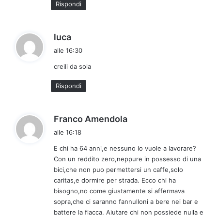
Rispondi
t
o
:
h
luca
a
alle 16:30
d
creili da sola
e
t
Rispondi
t
o
:
h
Franco Amendola
a
alle 16:18
d
E chi ha 64 anni,e nessuno lo vuole a lavorare?
e
Con un reddito zero,neppure in possesso di una
t
bici,che non puo permettersi un caffe,solo
t
caritas,e dormire per strada. Ecco chi ha
o
bisogno,no come giustamente si affermava
:
sopra,che ci saranno fannulloni a bere nei bar e
battere la fiacca. Aiutare chi non possiede nulla e