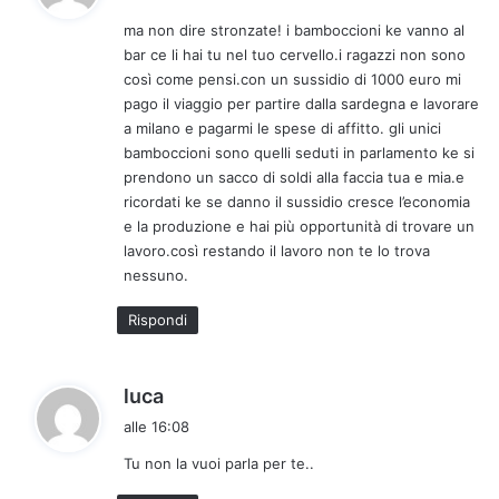
d
ma non dire stronzate! i bamboccioni ke vanno al
e
bar ce li hai tu nel tuo cervello.i ragazzi non sono
t
così come pensi.con un sussidio di 1000 euro mi
t
pago il viaggio per partire dalla sardegna e lavorare
o
a milano e pagarmi le spese di affitto. gli unici
:
bamboccioni sono quelli seduti in parlamento ke si
prendono un sacco di soldi alla faccia tua e mia.e
ricordati ke se danno il sussidio cresce l’economia
e la produzione e hai più opportunità di trovare un
lavoro.così restando il lavoro non te lo trova
nessuno.
Rispondi
h
luca
a
alle 16:08
d
Tu non la vuoi parla per te..
e
t