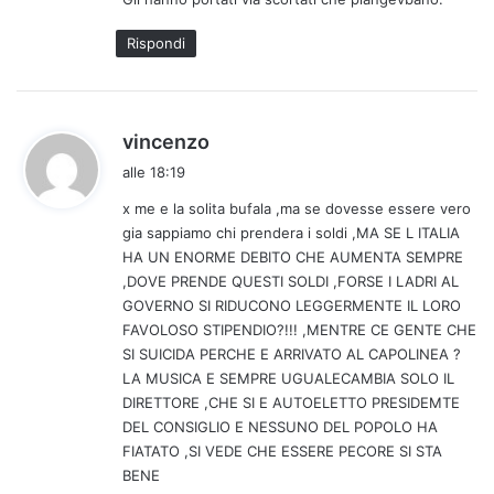
Rispondi
h
vincenzo
a
alle 18:19
d
x me e la solita bufala ,ma se dovesse essere vero
e
gia sappiamo chi prendera i soldi ,MA SE L ITALIA
t
HA UN ENORME DEBITO CHE AUMENTA SEMPRE
t
,DOVE PRENDE QUESTI SOLDI ,FORSE I LADRI AL
o
GOVERNO SI RIDUCONO LEGGERMENTE IL LORO
:
FAVOLOSO STIPENDIO?!!! ,MENTRE CE GENTE CHE
SI SUICIDA PERCHE E ARRIVATO AL CAPOLINEA ?
LA MUSICA E SEMPRE UGUALECAMBIA SOLO IL
DIRETTORE ,CHE SI E AUTOELETTO PRESIDEMTE
DEL CONSIGLIO E NESSUNO DEL POPOLO HA
FIATATO ,SI VEDE CHE ESSERE PECORE SI STA
BENE