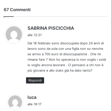
67 Commenti
h
SABRINA PISCICCHIA
a
alle 12:21
d
Dal 18 febbraio sono disoccupata dopo 24 anni di
e
lavoro sono da sola con una figlia non so nenche
t
se arrivo a 700 euro di disoccupazione . Che mi
t
rimane fare ? Non ho speranza io non voglio i soldi
o
io voglio ancora lavorare . Ci pensano a chi non è
:
più giovane e allo stato già ha dato tanto?
Rispondi
h
luca
a
alle 16:17
d