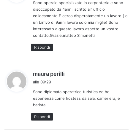
Sono operaio specializzato in carpenteria e sono
e
disoccupato da 4anni iscritto all’ ufficio
t
collocamento.E cerco disperatamente un lavoro ( o
t
un bimvo di 9anni lavora solo mia miglie) Sono
o
interessato a questo lavoro.aspetto un vostro
:
contatto.Grazie.matteo Simonetti
Rispondi
h
maura perilli
a
alle 09:29
d
Sono diplomata operatrice turistica ed ho
e
esperienza come hostess da sala, cameriera, e
t
barista.
t
o
Rispondi
: