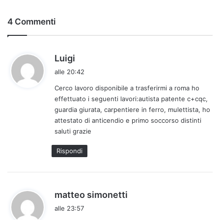
4 Commenti
h
Luigi
a
alle 20:42
d
Cerco lavoro disponibile a trasferirmi a roma ho
e
effettuato i seguenti lavori:autista patente c+cqc,
t
guardia giurata, carpentiere in ferro, mulettista, ho
t
attestato di anticendio e primo soccorso distinti
o
saluti grazie
:
Rispondi
h
matteo simonetti
a
alle 23:57
d