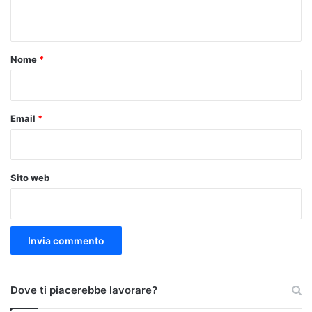
n
t
o
Nome
*
*
Email
*
Sito web
Dove ti piacerebbe lavorare?