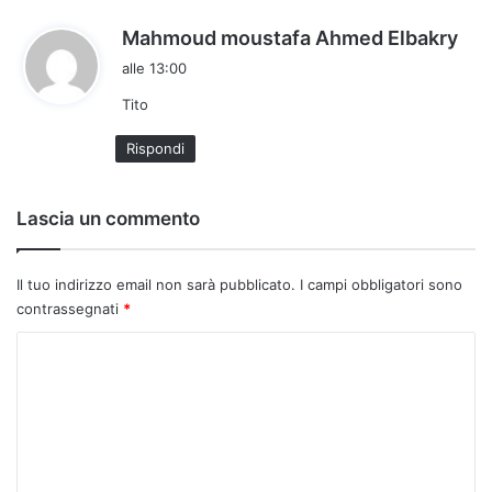
h
Mahmoud moustafa Ahmed Elbakry
a
alle 13:00
d
Tito
e
t
Rispondi
t
o
:
Lascia un commento
Il tuo indirizzo email non sarà pubblicato.
I campi obbligatori sono
contrassegnati
*
C
o
m
m
e