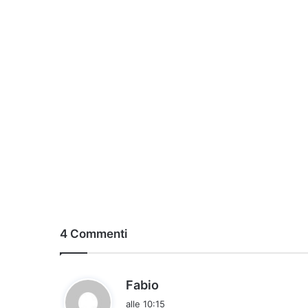
4 Commenti
h
Fabio
a
alle 10:15