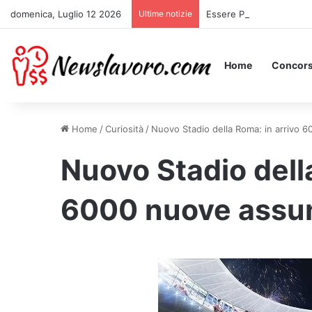
domenica, Luglio 12 2026
Ultime notizie
Essere Pagati per Stare 
Home
Concors
Home
/
Curiosità
/
Nuovo Stadio della Roma: in arrivo 
Nuovo Stadio dell
6000 nuove assun