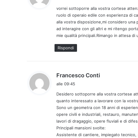
d
vorrei sottoporre alla vostra cortese attenz
e
ruolo di operaio edile con esperienza di c
t
alla vostra disposizione,mi considero una 
t
ad interagire con gli altri e mi ritengo por
o
mie qualità principali.Rimango in attesa di 
:
Rispondi
h
Francesco Conti
a
alle 09:45
d
Desidero sottoporre alla vostra cortese att
e
quanto interessato a lavorare con la vostr
t
Sono un geometra con 18 anni di esperienza
t
opere civili e industriali, restauro, manute
o
lavori di dragaggio, opere fluviali e di difes
:
Principali mansioni svolte:
Assistente di cantiere, impiegato tecnico,