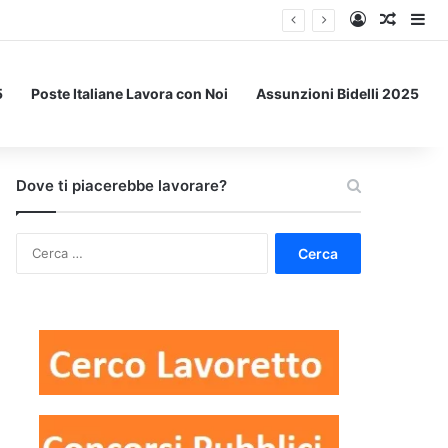
Accedi
Un art
Bar
5
Poste Italiane Lavora con Noi
Assunzioni Bidelli 2025
Dove ti piacerebbe lavorare?
Ricerca
per: