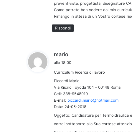
preventivista, progettista, disegnatore CA
Come potrete ben vedere dal mio curricul
Rimango in attesa di un Vostro cortese risco
Rispondi
h
mario
a
alle 18:00
d
Curriculum Ricerca di lavoro
e
t
Piccardi Mario
t
Via Kiiciro Toyoda 104 – 00148 Roma
Cell: 338-9548919
o
E-mail:
piccardi.mario@hotmail.com
:
Data: 24-05-2018
Oggetto: Candidatura per Termoidraulica e
vorrei sottoporre alla Sua cortese attenzion