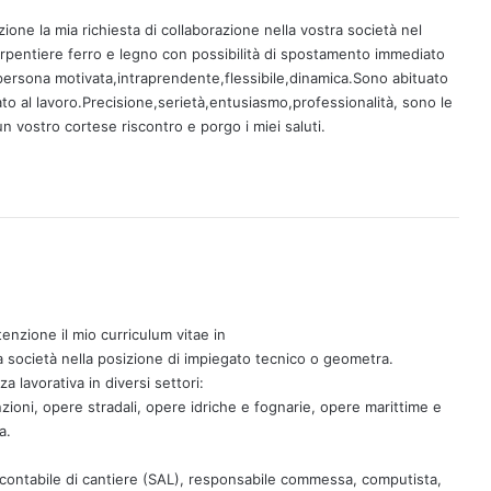
ione la mia richiesta di collaborazione nella vostra società nel
arpentiere ferro e legno con possibilità di spostamento immediato
persona motivata,intraprendente,flessibile,dinamica.Sono abituato
tato al lavoro.Precisione,serietà,entusiasmo,professionalità, sono le
un vostro cortese riscontro e porgo i miei saluti.
enzione il mio curriculum vitae in
a società nella posizione di impiegato tecnico o geometra.
 lavorativa in diversi settori:
nzioni, opere stradali, opere idriche e fognarie, opere marittime e
a.
 contabile di cantiere (SAL), responsabile commessa, computista,