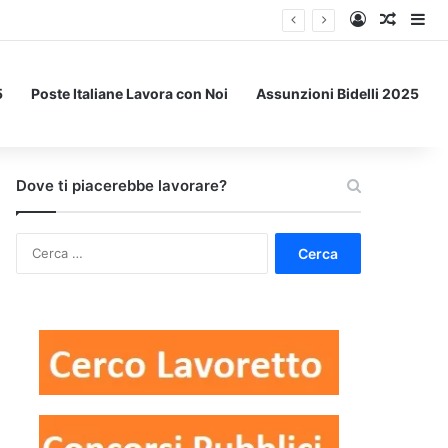
Accedi
Un art
Bar
5
Poste Italiane Lavora con Noi
Assunzioni Bidelli 2025
Dove ti piacerebbe lavorare?
Ricerca
per: