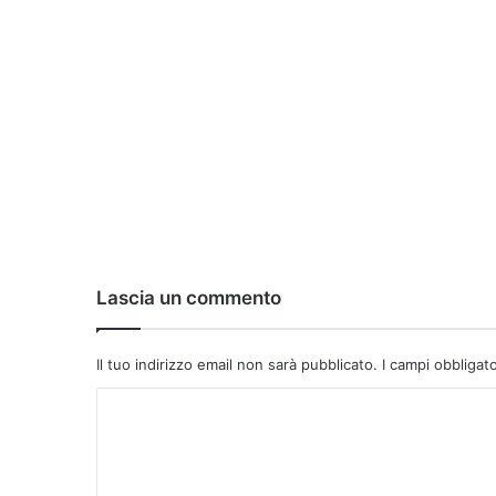
Lascia un commento
Il tuo indirizzo email non sarà pubblicato.
I campi obbligat
C
o
m