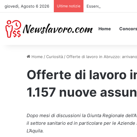
giovedì, Agosto 6 2026
Ultime notizie
Essere Pagati per Stare a 
Home
Concors
Home
/
Curiosità
/
Offerte di lavoro in Abruzzo: arrivan
Offerte di lavoro 
1.157 nuove assun
Dopo mesi di discussioni la Giunta Regionale dell’A
il settore sanitario ed in particolare per le Azien
L’Aquila.