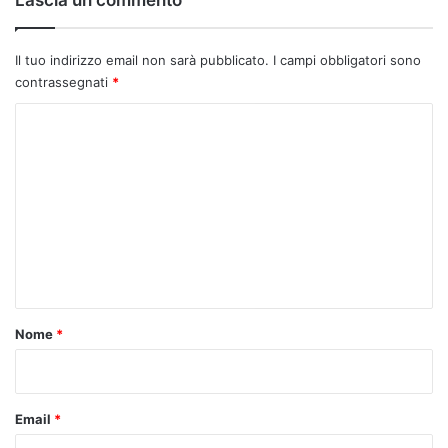
Lascia un commento
Il tuo indirizzo email non sarà pubblicato.
I campi obbligatori sono
contrassegnati
*
C
o
m
m
e
n
t
o
Nome
*
*
Email
*