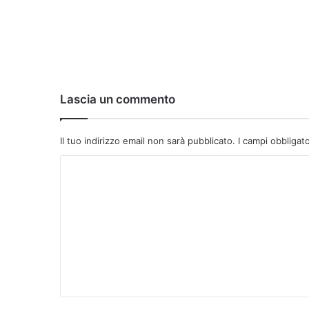
Lascia un commento
Il tuo indirizzo email non sarà pubblicato.
I campi obbligat
C
o
m
m
e
n
t