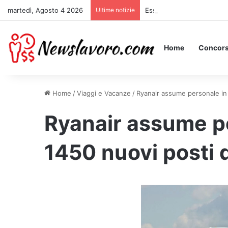
martedì, Agosto 4 2026
Ultime notizie
Essere Pagati per Stare a 
Home
Concors
Home
/
Viaggi e Vacanze
/
Ryanair assume personale in I
Ryanair assume per
1450 nuovi posti d