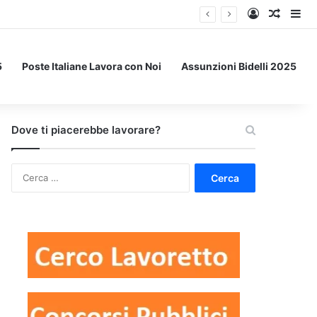
Accedi
Un art
Bar
5
Poste Italiane Lavora con Noi
Assunzioni Bidelli 2025
Dove ti piacerebbe lavorare?
Ricerca
per: