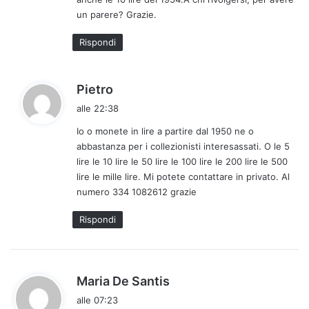
t
un parere? Grazie.
t
o
Rispondi
:
h
Pietro
a
alle 22:38
d
Io o monete in lire a partire dal 1950 ne o
e
abbastanza per i collezionisti interesassati. O le 5
t
lire le 10 lire le 50 lire le 100 lire le 200 lire le 500
t
lire le mille lire. Mi potete contattare in privato. Al
o
numero 334 1082612 grazie
:
Rispondi
h
Maria De Santis
a
alle 07:23