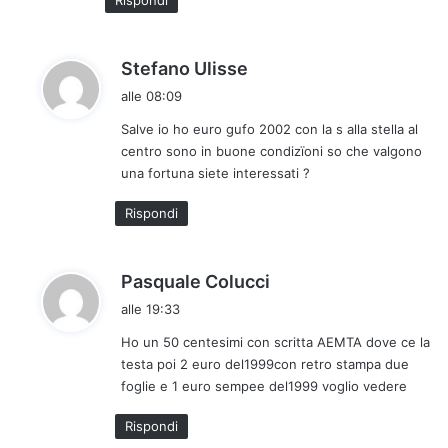
Rispondi
o
:
h
Stefano Ulisse
a
alle 08:09
d
Salve io ho euro gufo 2002 con la s alla stella al
e
centro sono in buone condizïoni so che valgono
t
una fortuna siete interessati ?
t
o
Rispondi
:
h
Pasquale Colucci
a
alle 19:33
d
Ho un 50 centesimi con scritta AEMTA dove ce la
e
testa poi 2 euro del1999con retro stampa due
t
foglie e 1 euro sempee del1999 voglio vedere
t
o
Rispondi
: