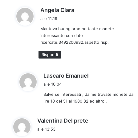
h
Angela Clara
a
alle 11:19
d
Mantova buongiorno ho tante monete
e
interessante con date
t
ricercate.3492206932.aspetto risp.
t
o
Rispondi
:
h
Lascaro Emanuel
a
alle 10:04
d
Salve se interessati , da me trovate monete da
e
lire 10 del 51 al 1980 82 ed altro .
t
t
o
h
Valentina Del prete
:
a
alle 13:53
d