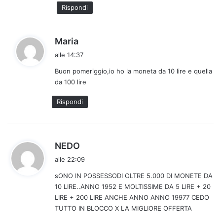
t
Rispondi
o
:
h
Maria
a
alle 14:37
d
Buon pomeriggio,io ho la moneta da 10 lire e quella
e
da 100 lire
t
t
Rispondi
o
:
h
NEDO
a
alle 22:09
d
sONO IN POSSESSODI OLTRE 5.000 DI MONETE DA
e
10 LIRE..ANNO 1952 E MOLTISSIME DA 5 LIRE + 20
t
LIRE + 200 LIRE ANCHE ANNO ANNO 19977 CEDO
t
TUTTO IN BLOCCO X LA MIGLIORE OFFERTA
o