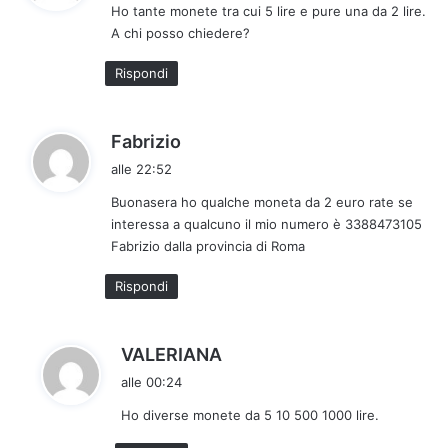
Ho tante monete tra cui 5 lire e pure una da 2 lire.
e
A chi posso chiedere?
t
t
Rispondi
o
:
h
Fabrizio
a
alle 22:52
d
Buonasera ho qualche moneta da 2 euro rate se
e
interessa a qualcuno il mio numero è 3388473105
t
Fabrizio dalla provincia di Roma
t
o
Rispondi
:
h
VALERIANA
a
alle 00:24
d
Ho diverse monete da 5 10 500 1000 lire.
e
t