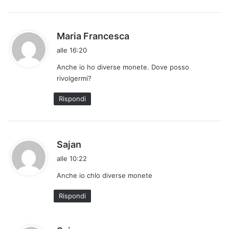
:
h
Maria Francesca
a
alle 16:20
d
Anche io ho diverse monete. Dove posso
e
rivolgermi?
t
t
Rispondi
o
:
h
Sajan
a
alle 10:22
d
Anche io chlo diverse monete
e
t
Rispondi
t
o
:
h