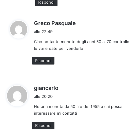
Rispondi
t
o
:
h
Greco Pasquale
a
alle 22:49
d
Ciao ho tante monete degli anni 50 al 70 controllo
e
le varie date per venderle
t
t
Rispondi
o
:
h
giancarlo
a
alle 20:20
d
Ho una moneta da 50 lire del 1955 a chi possa
e
interessare mi contatti
t
t
Rispondi
o
: