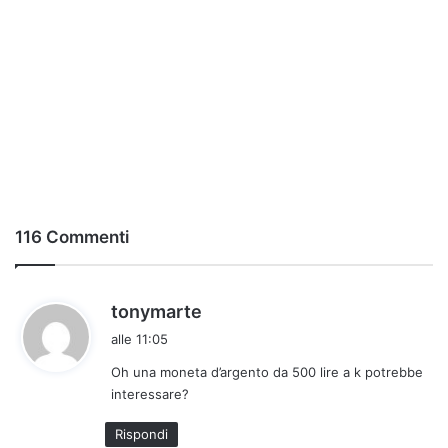
116 Commenti
h
tonymarte
a
alle 11:05
d
Oh una moneta d’argento da 500 lire a k potrebbe
e
interessare?
t
t
Rispondi
o