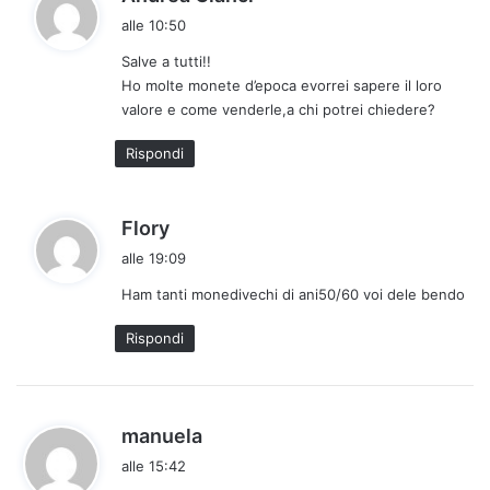
a
alle 10:50
d
Salve a tutti!!
e
Ho molte monete d’epoca evorrei sapere il loro
t
valore e come venderle,a chi potrei chiedere?
t
o
Rispondi
:
h
Flory
a
alle 19:09
d
Ham tanti monedivechi di ani50/60 voi dele bendo
e
t
Rispondi
t
o
:
h
manuela
a
alle 15:42
d