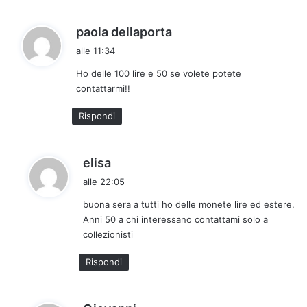
h
paola dellaporta
a
alle 11:34
d
Ho delle 100 lire e 50 se volete potete
e
contattarmi!!
t
t
Rispondi
o
:
h
elisa
a
alle 22:05
d
buona sera a tutti ho delle monete lire ed estere.
e
Anni 50 a chi interessano contattami solo a
t
collezionisti
t
o
Rispondi
:
h