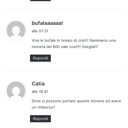
h
bufalaaaaaa!
a
alle 07:31
d
Viva le bufale in tempo di crisi!!! Nemmeno una
e
moneta del 800 vale cosi!!!! Sveglia!!!
t
t
Rispondi
o
:
h
Catia
a
alle 16:41
d
Dove si possono portare queste monete ed avere
e
un rimborso?
t
t
Rispondi
o