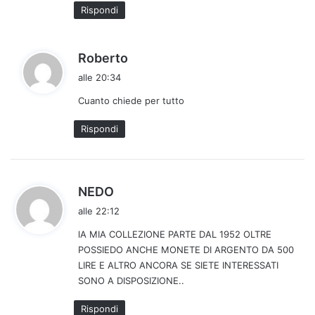
:
Rispondi
h
Roberto
a
alle 20:34
d
Cuanto chiede per tutto
e
t
Rispondi
t
o
:
h
NEDO
a
alle 22:12
d
lA MIA COLLEZIONE PARTE DAL 1952 OLTRE
e
POSSIEDO ANCHE MONETE DI ARGENTO DA 500
t
LIRE E ALTRO ANCORA SE SIETE INTERESSATI
t
SONO A DISPOSIZIONE..
o
:
Rispondi