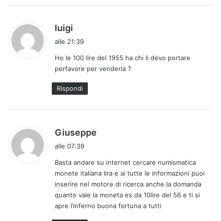
:
h
luigi
a
alle 21:39
d
Ho le 100 lire del 1955 ha chi li devo portare
e
perfavore per venderla ?
t
t
Rispondi
o
:
h
Giuseppe
a
alle 07:39
d
Basta andare su internet cercare numismatica
e
monete italiana lira e ai tutte le informazioni puoi
t
inserire nel motore di ricerca anche la domanda
t
quanto vale la moneta es.da 10lire del 56 e ti si
o
apre l’inferno buona fortuna a tutti
: