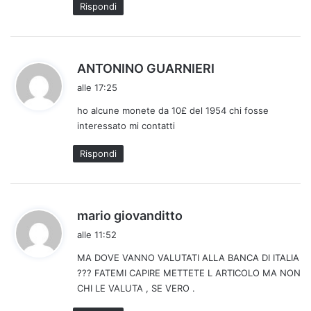
Rispondi
h
ANTONINO GUARNIERI
a
alle 17:25
d
ho alcune monete da 10£ del 1954 chi fosse
e
interessato mi contatti
t
t
Rispondi
o
:
h
mario giovanditto
a
alle 11:52
d
MA DOVE VANNO VALUTATI ALLA BANCA DI ITALIA
e
??? FATEMI CAPIRE METTETE L ARTICOLO MA NON
t
CHI LE VALUTA , SE VERO .
t
o