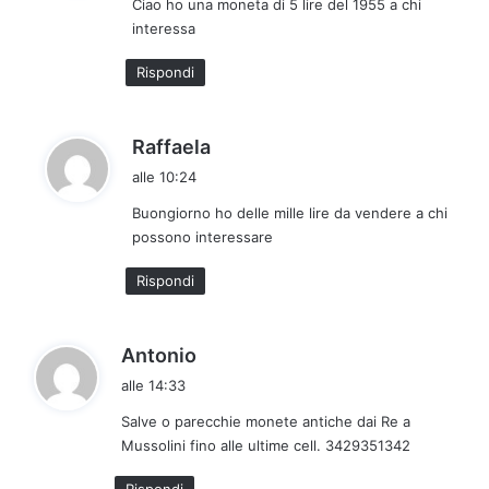
Ciao ho una moneta di 5 lire del 1955 a chi
e
interessa
t
t
Rispondi
o
:
h
Raffaela
a
alle 10:24
d
Buongiorno ho delle mille lire da vendere a chi
e
possono interessare
t
t
Rispondi
o
:
h
Antonio
a
alle 14:33
d
Salve o parecchie monete antiche dai Re a
e
Mussolini fino alle ultime cell. 3429351342
t
t