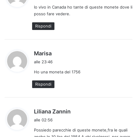
d
Io vivo in Canada ho tante di queste monete dove li
e
posso fare vedere.
t
t
Rispondi
o
:
h
Marisa
a
alle 23:46
d
Ho una moneta del 1756
e
t
Rispondi
t
o
:
h
Liliana Zannin
a
alle 02:56
d
Possiedo parecchie di queste monete,fra le quali
e
anche le 10 lire del 1954.A chi rivolgersi, per avere