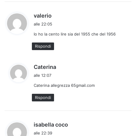
h
valerio
a
alle 22:05
d
Io ho la cento lire sia del 1955 che del 1956
e
t
Rispondi
t
o
:
h
Caterina
a
alle 12:07
d
Caterina allegrezza 65gmail.com
e
t
Rispondi
t
o
:
h
isabella coco
a
alle 22:39