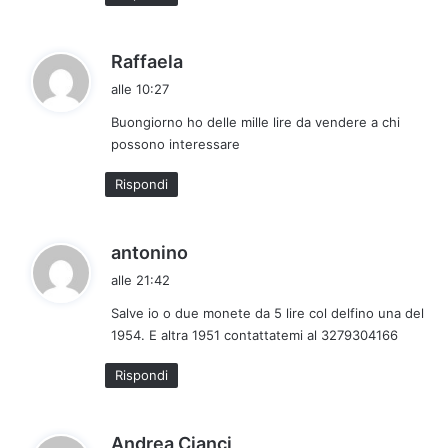
o
:
h
Raffaela
a
alle 10:27
d
Buongiorno ho delle mille lire da vendere a chi
e
possono interessare
t
t
Rispondi
o
:
h
antonino
a
alle 21:42
d
Salve io o due monete da 5 lire col delfino una del
e
1954. E altra 1951 contattatemi al 3279304166
t
t
Rispondi
o
:
h
Andrea Cianci