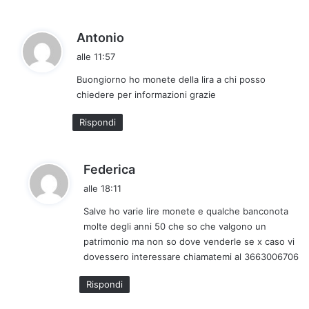
:
h
Antonio
a
alle 11:57
d
Buongiorno ho monete della lira a chi posso
e
chiedere per informazioni grazie
t
t
Rispondi
o
:
h
Federica
a
alle 18:11
d
Salve ho varie lire monete e qualche banconota
e
molte degli anni 50 che so che valgono un
t
patrimonio ma non so dove venderle se x caso vi
t
dovessero interessare chiamatemi al 3663006706
o
:
Rispondi