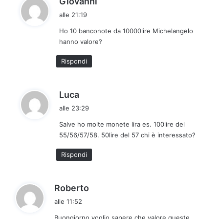
Giovanni
a
alle 21:19
d
Ho 10 banconote da 10000lire Michelangelo
e
hanno valore?
t
t
Rispondi
o
:
h
Luca
a
alle 23:29
d
Salve ho molte monete lira es. 100lire del
e
55/56/57/58. 50lire del 57 chi è interessato?
t
t
Rispondi
o
:
h
Roberto
a
alle 11:52
d
Buongiorno voglio sapere che valore queste