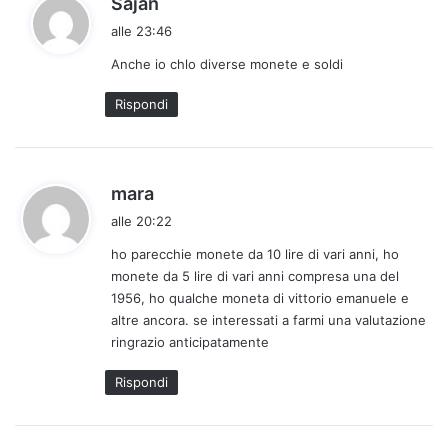
Sajan
a
alle 23:46
d
Anche io chlo diverse monete e soldi
e
t
Rispondi
t
o
:
h
mara
a
alle 20:22
d
ho parecchie monete da 10 lire di vari anni, ho
e
monete da 5 lire di vari anni compresa una del
t
1956, ho qualche moneta di vittorio emanuele e
t
altre ancora. se interessati a farmi una valutazione
o
ringrazio anticipatamente
:
Rispondi