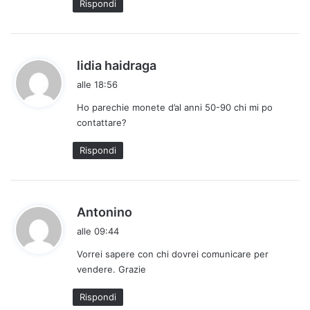
Rispondi
t
o
:
h
lidia haidraga
a
alle 18:56
d
Ho parechie monete d’al anni 50-90 chi mi po
e
contattare?
t
t
Rispondi
o
:
h
Antonino
a
alle 09:44
d
Vorrei sapere con chi dovrei comunicare per
e
vendere. Grazie
t
t
Rispondi
o