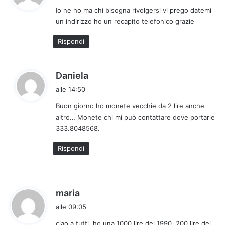
d
Io ne ho ma chi bisogna rivolgersi vi prego datemi
e
un indirizzo ho un recapito telefonico grazie
t
t
Rispondi
o
:
h
Daniela
a
alle 14:50
d
Buon giorno ho monete vecchie da 2 lire anche
e
altro… Monete chi mi può contattare dove portarle
t
333.8048568.
t
o
Rispondi
:
h
maria
a
alle 09:05
d
ciao a tutti, ho una 1000 lire del 1990, 200 lire del