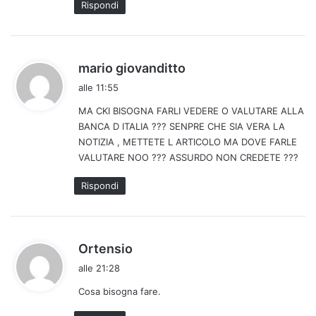
Rispondi
:
h
mario giovanditto
a
alle 11:55
d
MA CKI BISOGNA FARLI VEDERE O VALUTARE ALLA
e
BANCA D ITALIA ??? SENPRE CHE SIA VERA LA
t
NOTIZIA , METTETE L ARTICOLO MA DOVE FARLE
t
VALUTARE NOO ??? ASSURDO NON CREDETE ???
o
:
Rispondi
h
Ortensio
a
alle 21:28
d
Cosa bisogna fare.
e
t