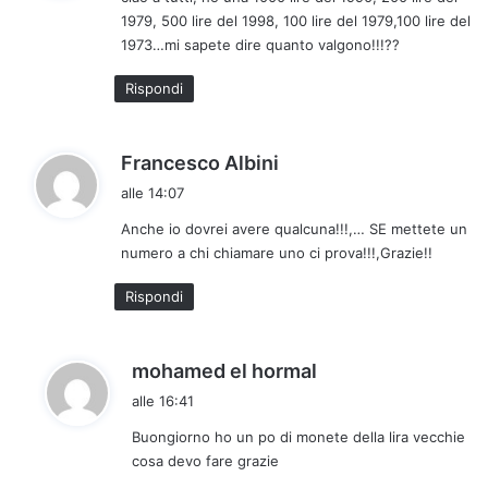
e
1979, 500 lire del 1998, 100 lire del 1979,100 lire del
t
1973…mi sapete dire quanto valgono!!!??
t
o
Rispondi
:
h
Francesco Albini
a
alle 14:07
d
Anche io dovrei avere qualcuna!!!,… SE mettete un
e
numero a chi chiamare uno ci prova!!!,Grazie!!
t
t
Rispondi
o
:
h
mohamed el hormal
a
alle 16:41
d
Buongiorno ho un po di monete della lira vecchie
e
cosa devo fare grazie
t