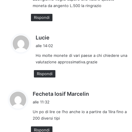
e
moneta da angento L.500 la ringrazio
t
t
Rispondi
o
:
h
Lucie
a
alle 14:02
d
Ho molte monete di vari paese a chi chiedere una
e
valutazione approssimativa.grazie
t
t
Rispondi
o
:
h
Fecheta Iosif Marcelin
a
alle 11:32
d
Un po di lire ce l’ho anche io a partire da 1lira fino a
e
200 diversi tipi
t
t
Rispondi