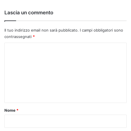
Lascia un commento
Il tuo indirizzo email non sarà pubblicato.
I campi obbligatori sono
contrassegnati
*
C
o
m
m
e
n
t
o
Nome
*
*