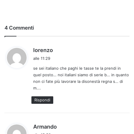
4 Commenti
h
lorenzo
a
alle 11:29
d
se sei italiano che paghi le tasse te la prendi in
e
quel posto… noi italiani siamo di serie b… in quanto
t
non ci fate più lavorare la disonestà regna s… di
t
m….
o
:
Rispondi
h
Armando
a