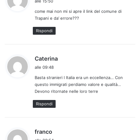
alle 15:50
d
come mai non mi si apre il link del comune di
e
Trapani e da’ errore???
t
t
Rispondi
o
:
h
Caterina
a
alle 09:48
d
Basta stranieri l Italia era un eccellenza… Con
e
questo immigrati perdiamo valore e qualità…
t
Devono ritornate nelle loro terre
t
o
Rispondi
:
h
franco
a