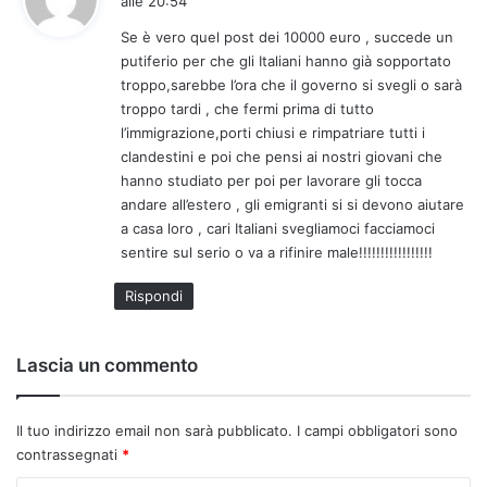
alle 20:54
d
Se è vero quel post dei 10000 euro , succede un
e
putiferio per che gli Italiani hanno già sopportato
t
troppo,sarebbe l’ora che il governo si svegli o sarà
t
troppo tardi , che fermi prima di tutto
o
l’immigrazione,porti chiusi e rimpatriare tutti i
:
clandestini e poi che pensi ai nostri giovani che
hanno studiato per poi per lavorare gli tocca
andare all’estero , gli emigranti si si devono aiutare
a casa loro , cari Italiani svegliamoci facciamoci
sentire sul serio o va a rifinire male!!!!!!!!!!!!!!!!!
Rispondi
Lascia un commento
Il tuo indirizzo email non sarà pubblicato.
I campi obbligatori sono
contrassegnati
*