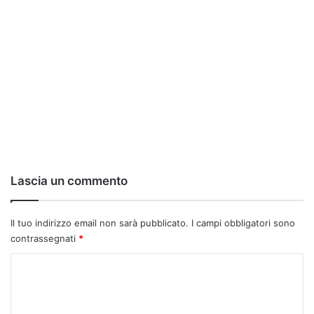
Lascia un commento
Il tuo indirizzo email non sarà pubblicato.
I campi obbligatori sono
contrassegnati
*
C
o
m