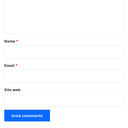
m
e
n
t
o
Nome
*
*
Email
*
Sito web