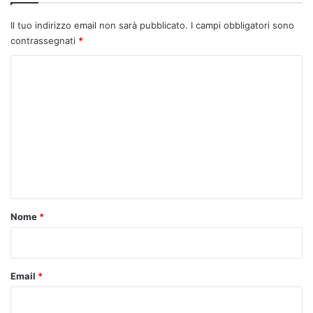
Il tuo indirizzo email non sarà pubblicato.
I campi obbligatori sono
contrassegnati
*
C
o
m
m
e
n
t
o
Nome
*
*
Email
*